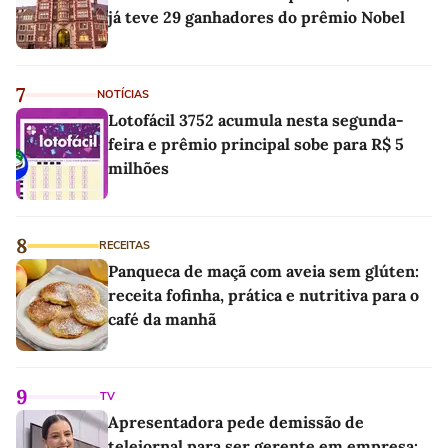
já teve 29 ganhadores do prêmio Nobel
7
NOTÍCIAS
Lotofácil 3752 acumula nesta segunda-
feira e prêmio principal sobe para R$ 5
milhões
8
RECEITAS
Panqueca de maçã com aveia sem glúten:
receita fofinha, prática e nutritiva para o
café da manhã
9
TV
Apresentadora pede demissão de
telejornal para ser gerente em empresa: