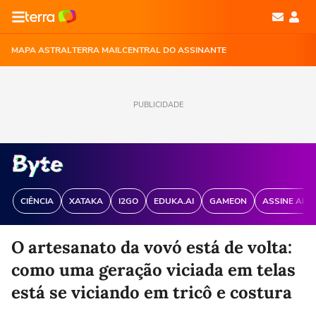
MAPA ASTRAL
TERRA MAIL
CENTRAL DO ASSINANTE
PUBLICIDADE
CIÊNCIA
XATAKA
I2GO
EDUKA.AI
GAMEON
ASSINE ANT
O artesanato da vovó está de volta:
como uma geração viciada em telas
está se viciando em tricô e costura