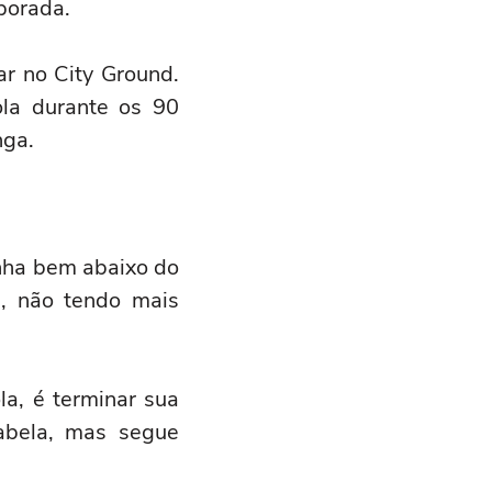
porada.
r no City Ground.
la durante os 90
nga.
nha bem abaixo do
, não tendo mais
la, é terminar sua
abela, mas segue