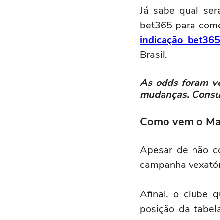
Já sabe qual ser
bet365 para come
indicação bet36
Brasil.
As odds foram ve
mudanças. Consult
Como vem o Man
Apesar de não co
campanha vexatóri
Afinal, o clube 
posição da tabe