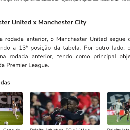
ter United x Manchester City
a rodada anterior, o Manchester United segue 
do a 13ª posição da tabela. Por outro lado, 
na rodada anterior, tendo como principal objet
a Premier League.
adas