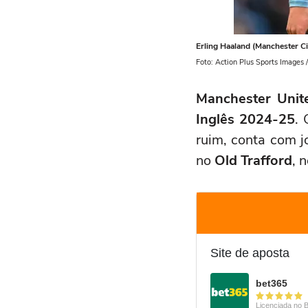
Erling Haaland (Manchester Ci
Foto: Action Plus Sports Images
Manchester Unit
Inglês 2024-25
.
ruim, conta com j
no
Old Trafford
, 