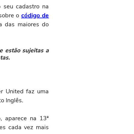
o seu cadastro na
 sobre o
código de
a das maiores do
 estão sujeitas a
tas.
er United faz uma
o Inglês.
o, aparece na 13ª
es cada vez mais