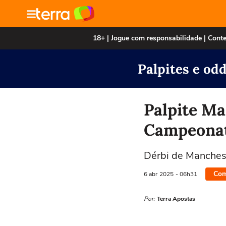
18+ | Jogue com responsabilidade | Cont
Palpites e od
Palpite Ma
Campeonat
Dérbi de Manchest
Com
6 abr
2025
- 06h31
Por:
Terra Apostas