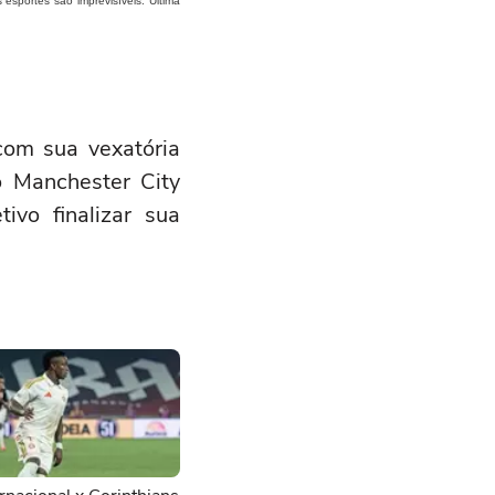
com sua vexatória
o Manchester City
ivo finalizar sua