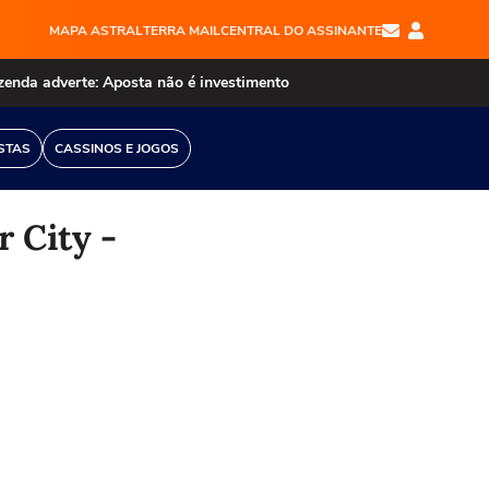
MAPA ASTRAL
TERRA MAIL
CENTRAL DO ASSINANTE
zenda adverte: Aposta não é investimento
STAS
CASSINOS E JOGOS
 City -