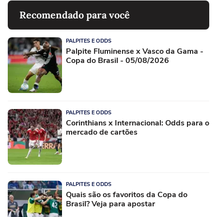
Recomendado para você
PALPITES E ODDS
Palpite Fluminense x Vasco da Gama -
Copa do Brasil - 05/08/2026
PALPITES E ODDS
Corinthians x Internacional: Odds para o
mercado de cartões
PALPITES E ODDS
Quais são os favoritos da Copa do
Brasil? Veja para apostar