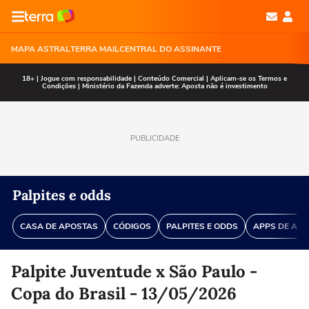
MAPA ASTRAL
TERRA MAIL
CENTRAL DO ASSINANTE
18+ | Jogue com responsabilidade | Conteúdo Comercial | Aplicam-se os Termos e
Condições | Ministério da Fazenda adverte: Aposta não é investimento
PUBLICIDADE
Palpites e odds
CASA DE APOSTAS
CÓDIGOS
PALPITES E ODDS
APPS DE AP
Palpite Juventude x São Paulo -
Copa do Brasil - 13/05/2026