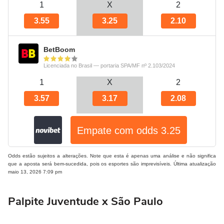
Palpite Juventude x São Paulo