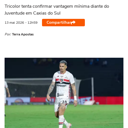
Tricolor tenta confirmar vantagem mínima diante do
Juventude em Caxias do Sul
Compartilhar
13 mai
2026
- 12h59
Por:
Terra Apostas