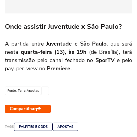
Onde assistir Juventude x São Paulo?
A partida entre
Juventude e São Paulo,
que será
nesta
quarta-feira (13), às 19h
(de Brasília), terá
transmissão pelo canal fechado no
SporTV
e pelo
pay-per-view no
Premiere.
Fonte: Terra Apostas
Compartilhar
TAGS
PALPITES E ODDS
APOSTAS