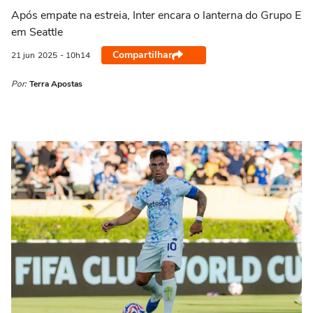
Após empate na estreia, Inter encara o lanterna do Grupo E
em Seattle
Compartilhar
21 jun
2025
- 10h14
Por:
Terra Apostas