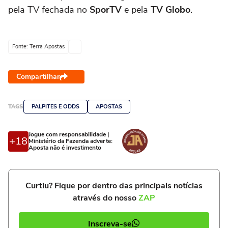
pela TV fechada no
SporTV
e pela
TV Globo
.
Fonte: Terra Apostas
Compartilhar
TAGS
PALPITES E ODDS
APOSTAS
Jogue com responsabilidade |
+18
Ministério da Fazenda adverte:
Aposta não é investimento
Curtiu? Fique por dentro das principais notícias
através do nosso
ZAP
Inscreva-se