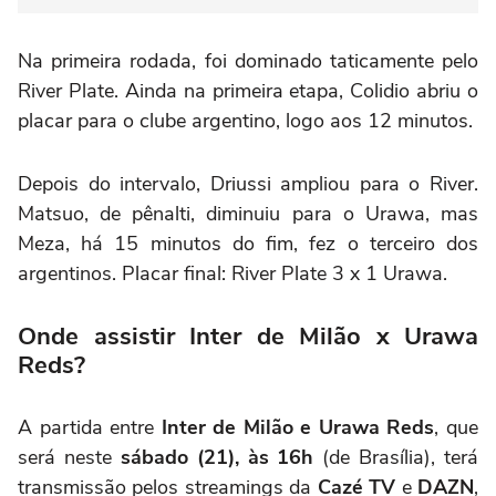
Na primeira rodada, foi dominado taticamente pelo
River Plate. Ainda na primeira etapa, Colidio abriu o
placar para o clube argentino, logo aos 12 minutos.
Depois do intervalo, Driussi ampliou para o River.
Matsuo, de pênalti, diminuiu para o Urawa, mas
Meza, há 15 minutos do fim, fez o terceiro dos
argentinos. Placar final: River Plate 3 x 1 Urawa.
Onde assistir Inter de Milão x Urawa
Reds?
A partida entre
Inter de Milão e Urawa Reds
, que
será neste
sábado (21), às 16h
(de Brasília), terá
transmissão pelos streamings da
Cazé TV
e
DAZN
,