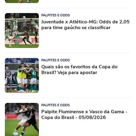
PALPITES E ODDS
Juventude x Atlético-MG: Odds de 2,05
para time gaúcho se classificar
PALPITES E ODDS
Quais são os favoritos da Copa do
Brasil? Veja para apostar
PALPITES E ODDS
Palpite Fluminense x Vasco da Gama -
Copa do Brasil - 05/08/2026