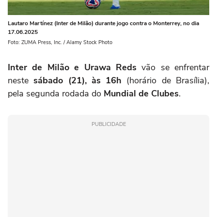
Lautaro Martínez (Inter de Milão) durante jogo contra o Monterrey, no dia
17.06.2025
Foto: ZUMA Press, Inc. / Alamy Stock Photo
Inter de Milão e Urawa Reds
vão se enfrentar
neste
sábado (21), às 16h
(horário de Brasília),
pela segunda rodada do
Mundial de Clubes
.
PUBLICIDADE