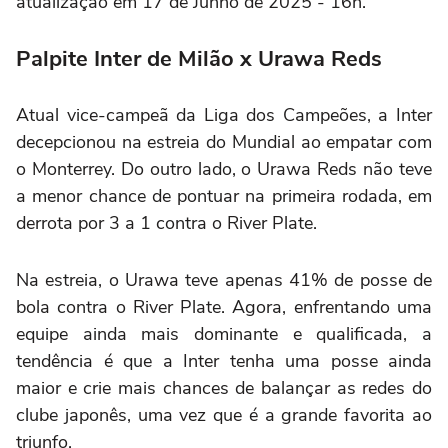
atualização em 17 de Junho de 2025 - 16h.
Palpite Inter de Milão x Urawa Reds
Atual vice-campeã da Liga dos Campeões, a Inter
decepcionou na estreia do Mundial ao empatar com
o Monterrey. Do outro lado, o Urawa Reds não teve
a menor chance de pontuar na primeira rodada, em
derrota por 3 a 1 contra o River Plate.
Na estreia, o Urawa teve apenas 41% de posse de
bola contra o River Plate. Agora, enfrentando uma
equipe ainda mais dominante e qualificada, a
tendência é que a Inter tenha uma posse ainda
maior e crie mais chances de balançar as redes do
clube japonês, uma vez que é a grande favorita ao
triunfo.