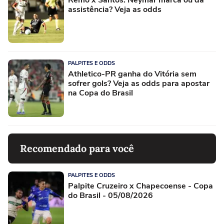
Remo x Santos: Neymar marca ou dá
assistência? Veja as odds
PALPITES E ODDS
Athletico-PR ganha do Vitória sem
sofrer gols? Veja as odds para apostar
na Copa do Brasil
Recomendado para você
PALPITES E ODDS
Palpite Cruzeiro x Chapecoense - Copa
do Brasil - 05/08/2026