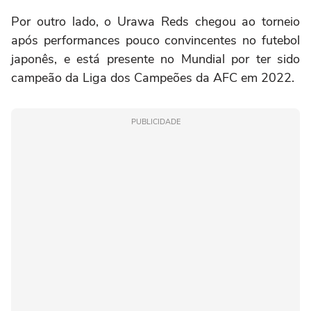
Por outro lado, o Urawa Reds chegou ao torneio
após performances pouco convincentes no futebol
japonês, e está presente no Mundial por ter sido
campeão da Liga dos Campeões da AFC em 2022.
PUBLICIDADE