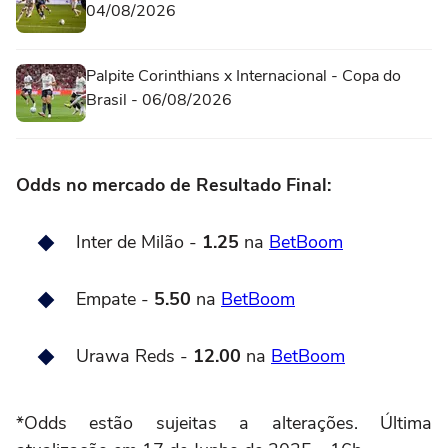
04/08/2026
Palpite Corinthians x Internacional - Copa do
Brasil - 06/08/2026
Odds no mercado de Resultado Final:
Inter de Milão -
1.25
na
BetBoom
Empate -
5.50
na
BetBoom
Urawa Reds -
12.00
na
BetBoom
*Odds estão sujeitas a alterações. Última