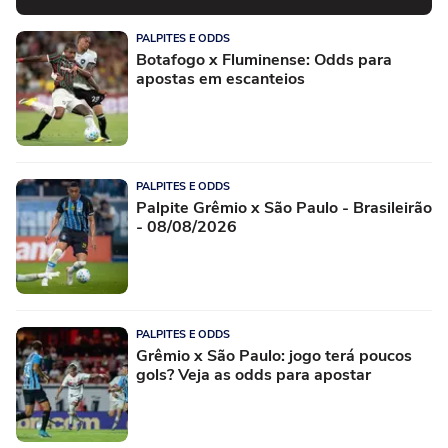
PALPITES E ODDS
Botafogo x Fluminense: Odds para
apostas em escanteios
PALPITES E ODDS
Palpite Grêmio x São Paulo - Brasileirão
- 08/08/2026
PALPITES E ODDS
Grêmio x São Paulo: jogo terá poucos
gols? Veja as odds para apostar