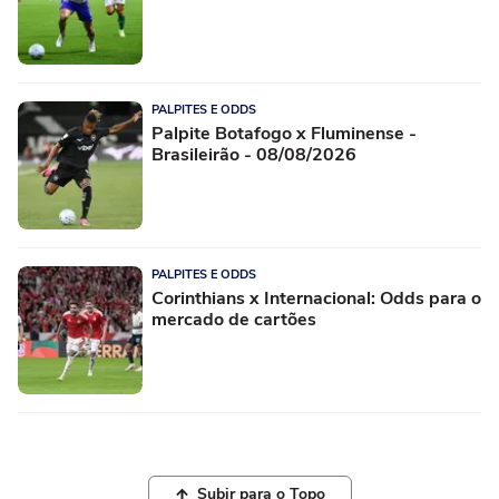
PALPITES E ODDS
Palpite Botafogo x Fluminense -
Brasileirão - 08/08/2026
PALPITES E ODDS
Corinthians x Internacional: Odds para o
mercado de cartões
Subir para o Topo