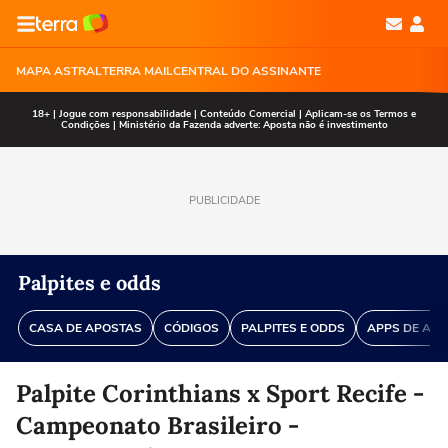
MAPA ASTRAL
TERRA MAIL
CENTRAL DO ASSINANTE
18+ | Jogue com responsabilidade | Conteúdo Comercial | Aplicam-se os Termos e
Condições | Ministério da Fazenda adverte: Aposta não é investimento
PUBLICIDADE
Palpites e odds
CASA DE APOSTAS
CÓDIGOS
PALPITES E ODDS
APPS DE AP
Palpite Corinthians x Sport Recife -
Campeonato Brasileiro -