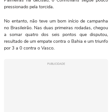
Palmeiras na decisão, o Corinthians segue pouco
pressionado pela torcida.
No entanto, não teve um bom início de campanha
no Brasileirão. Nas duas primeiras rodadas, chegou
a somar quatro dos seis pontos que disputou,
resultado de um empate contra o Bahia e um triunfo
por 3 a 0 contra o Vasco.
PUBLICIDADE