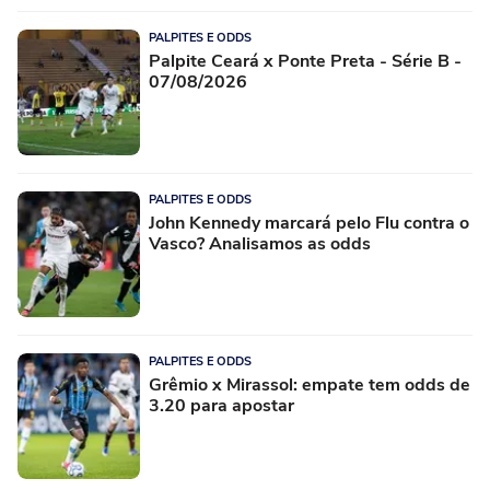
PALPITES E ODDS
Palpite Ceará x Ponte Preta - Série B -
07/08/2026
PALPITES E ODDS
John Kennedy marcará pelo Flu contra o
Vasco? Analisamos as odds
PALPITES E ODDS
Grêmio x Mirassol: empate tem odds de
3.20 para apostar