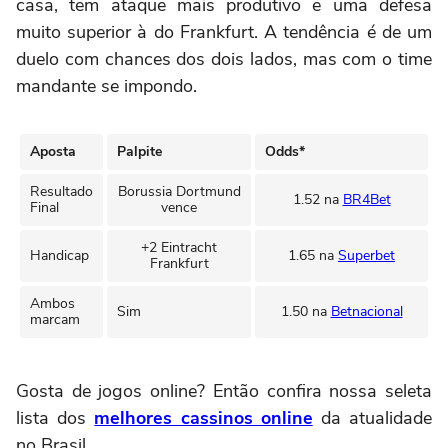
casa, tem ataque mais produtivo e uma defesa
muito superior à do Frankfurt. A tendência é de um
duelo com chances dos dois lados, mas com o time
mandante se impondo.
Aposta
Palpite
Odds*
Resultado
Borussia Dortmund
1.52 na
BR4Bet
Final
vence
+2 Eintracht
Handicap
1.65 na
Superbet
Frankfurt
Ambos
Sim
1.50 na
Betnacional
marcam
Gosta de jogos online? Então confira nossa seleta
lista dos
melhores cassinos online
da atualidade
no Brasil.