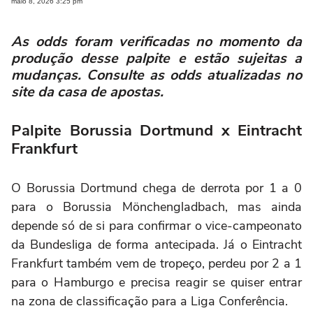
As odds foram verificadas no momento da
produção desse palpite e estão sujeitas a
mudanças. Consulte as odds atualizadas no
site da casa de apostas.
Palpite Borussia Dortmund x Eintracht
Frankfurt
O Borussia Dortmund chega de derrota por 1 a 0
para o Borussia Mönchengladbach, mas ainda
depende só de si para confirmar o vice-campeonato
da Bundesliga de forma antecipada. Já o Eintracht
Frankfurt também vem de tropeço, perdeu por 2 a 1
para o Hamburgo e precisa reagir se quiser entrar
na zona de classificação para a Liga Conferência.