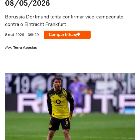
08/05/2026
Borussia Dortmund tenta confirmar vice-campeonato
contra o Eintracht Frankfurt
Compartilhar
8 mai
2026
- 09h29
Por:
Terra Apostas