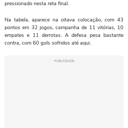
pressionado nesta reta final.
Na tabela, aparece na oitava colocação, com 43
pontos em 32 jogos, campanha de 11 vitórias, 10
empates e 11 derrotas. A defesa pesa bastante
contra, com 60 gols sofridos até aqui.
PUBLICIDADE