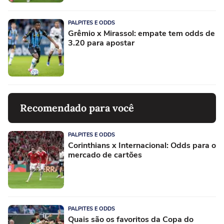
PALPITES E ODDS
Grêmio x Mirassol: empate tem odds de
3.20 para apostar
Recomendado para você
PALPITES E ODDS
Corinthians x Internacional: Odds para o
mercado de cartões
PALPITES E ODDS
Quais são os favoritos da Copa do