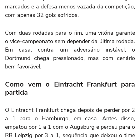
marcados e a defesa menos vazada da competição,
com apenas 32 gols sofridos.
Com duas rodadas para o fim, uma vitória garante
o vice-campeonato sem depender da última rodada.
Em casa, contra um adversário instável, o
Dortmund chega pressionado, mas com cenário
bem favorável.
Como vem o Eintracht Frankfurt para
partida
O Eintracht Frankfurt chega depois de perder por 2
a 1 para o Hamburgo, em casa. Antes disso,
empatou por 1 a 1 com o Augsburg e perdeu para o
RB Leipzig por 3 a 1, sequência que deixou o time