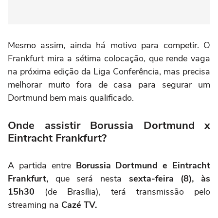
Mesmo assim, ainda há motivo para competir. O
Frankfurt mira a sétima colocação, que rende vaga
na próxima edição da Liga Conferência, mas precisa
melhorar muito fora de casa para segurar um
Dortmund bem mais qualificado.
Onde assistir Borussia Dortmund x
Eintracht Frankfurt?
A partida entre
Borussia Dortmund e Eintracht
Frankfurt,
que será nesta
sexta-feira (8), às
15h30
(de Brasília), terá transmissão pelo
streaming na
Cazé TV.