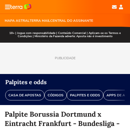
MAPA ASTRAL
TERRA MAIL
CENTRAL DO ASSINANTE
18+ | Jogue com responsabilidade | Conteúdo Comercial | Aplicam-se os Termos e
Condições | Ministério da Fazenda adverte: Aposta não é investimento
PUBLICIDADE
Palpites e odds
CASA DE APOSTAS
CÓDIGOS
PALPITES E ODDS
APPS DE AP
Palpite Borussia Dortmund x
Eintracht Frankfurt - Bundesliga -