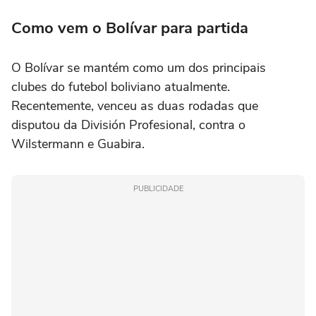
Como vem o Bolívar para partida
O Bolívar se mantém como um dos principais
clubes do futebol boliviano atualmente.
Recentemente, venceu as duas rodadas que
disputou da División Profesional, contra o
Wilstermann e Guabira.
PUBLICIDADE