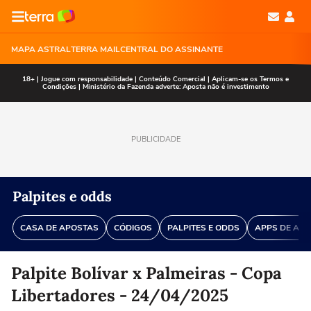
MAPA ASTRAL
TERRA MAIL
CENTRAL DO ASSINANTE
18+ | Jogue com responsabilidade | Conteúdo Comercial | Aplicam-se os Termos e
Condições | Ministério da Fazenda adverte: Aposta não é investimento
PUBLICIDADE
Palpites e odds
CASA DE APOSTAS
CÓDIGOS
PALPITES E ODDS
APPS DE AP
Palpite Bolívar x Palmeiras - Copa
Libertadores - 24/04/2025