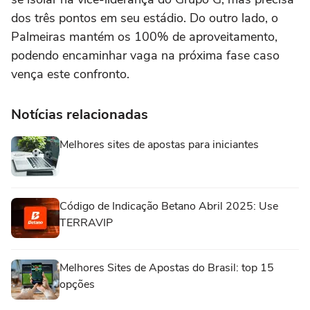
dos três pontos em seu estádio. Do outro lado, o
Palmeiras mantém os 100% de aproveitamento,
podendo encaminhar vaga na próxima fase caso
vença este confronto.
Notícias relacionadas
Melhores sites de apostas para iniciantes
Código de Indicação Betano Abril 2025: Use
TERRAVIP
Melhores Sites de Apostas do Brasil: top 15
opções