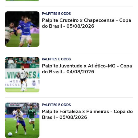
PALPITES E ODDS
Palpite Cruzeiro x Chapecoense - Copa
do Brasil - 05/08/2026
PALPITES E ODDS
Palpite Juventude x Atlético-MG - Copa
do Brasil - 04/08/2026
PALPITES E ODDS
Palpite Fortaleza x Palmeiras - Copa do
Brasil - 05/08/2026