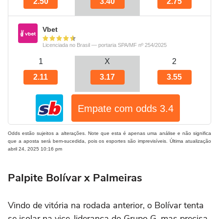
Palpite Bolívar x Palmeiras
Vindo de vitória na rodada anterior, o Bolívar tenta
se isolar na vice-liderança do Grupo G, mas precisa