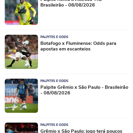
Brasileirão - 08/08/2026
PALPITES E ODDS
Botafogo x Fluminense: Odds para
apostas em escanteios
PALPITES E ODDS
Palpite Grêmio x São Paulo - Brasileirão
- 08/08/2026
PALPITES E ODDS
Grêmio x São Paulo: jogo terá poucos