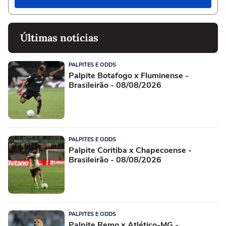
Últimas notícias
PALPITES E ODDS
Palpite Botafogo x Fluminense -
Brasileirão - 08/08/2026
PALPITES E ODDS
Palpite Coritiba x Chapecoense -
Brasileirão - 08/08/2026
PALPITES E ODDS
Palpite Remo x Atlético-MG -