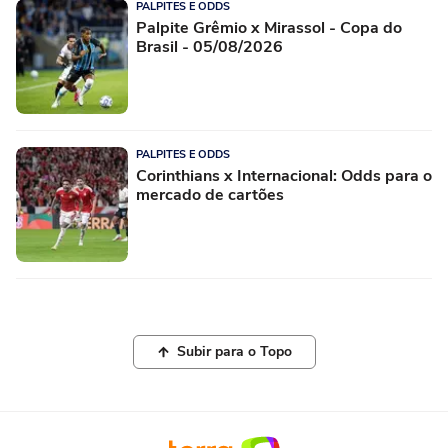
PALPITES E ODDS
Palpite Grêmio x Mirassol - Copa do
Brasil - 05/08/2026
PALPITES E ODDS
Corinthians x Internacional: Odds para o
mercado de cartões
Subir para o Topo