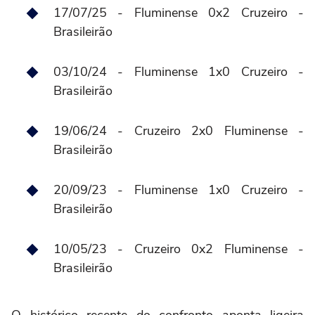
17/07/25 - Fluminense 0x2 Cruzeiro -
Brasileirão
03/10/24 - Fluminense 1x0 Cruzeiro -
Brasileirão
19/06/24 - Cruzeiro 2x0 Fluminense -
Brasileirão
20/09/23 - Fluminense 1x0 Cruzeiro -
Brasileirão
10/05/23 - Cruzeiro 0x2 Fluminense -
Brasileirão