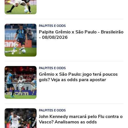
PALPITES E ODDS
Palpite Grêmio x São Paulo - Brasileirão
- 08/08/2026
PALPITES E ODDS
Grêmio x São Paulo: jogo terá poucos
gols? Veja as odds para apostar
PALPITES E ODDS
John Kennedy marcará pelo Flu contra o
Vasco? Analisamos as odds