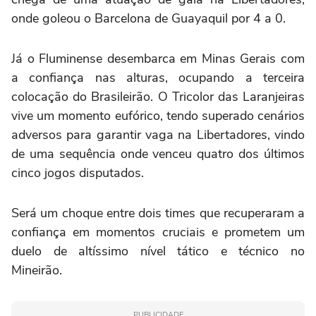
onde goleou o Barcelona de Guayaquil por 4 a 0.
Já o Fluminense desembarca em Minas Gerais com
a confiança nas alturas, ocupando a terceira
colocação do Brasileirão. O Tricolor das Laranjeiras
vive um momento eufórico, tendo superado cenários
adversos para garantir vaga na Libertadores, vindo
de uma sequência onde venceu quatro dos últimos
cinco jogos disputados.
Será um choque entre dois times que recuperaram a
confiança em momentos cruciais e prometem um
duelo de altíssimo nível tático e técnico no
Mineirão.
PUBLICIDADE