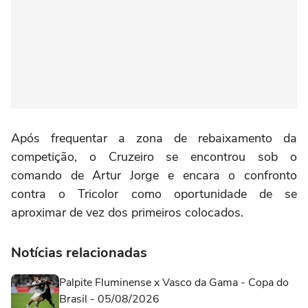
Após frequentar a zona de rebaixamento da
competição, o Cruzeiro se encontrou sob o
comando de Artur Jorge e encara o confronto
contra o Tricolor como oportunidade de se
aproximar de vez dos primeiros colocados.
Notícias relacionadas
Palpite Fluminense x Vasco da Gama - Copa do
Brasil - 05/08/2026