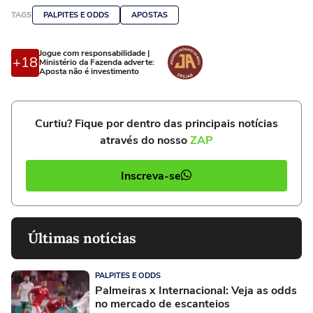
TAGS
PALPITES E ODDS
APOSTAS
Jogue com responsabilidade |
+18
Ministério da Fazenda adverte:
Aposta não é investimento
Curtiu? Fique por dentro das principais notícias
através do nosso
ZAP
Inscreva-se
Últimas notícias
PALPITES E ODDS
Palmeiras x Internacional: Veja as odds
no mercado de escanteios