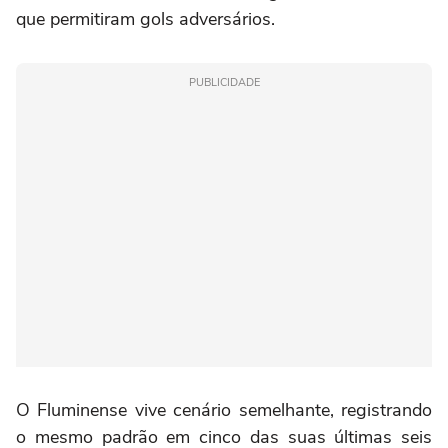
que permitiram gols adversários.
PUBLICIDADE
O Fluminense vive cenário semelhante, registrando
o mesmo padrão em cinco das suas últimas seis