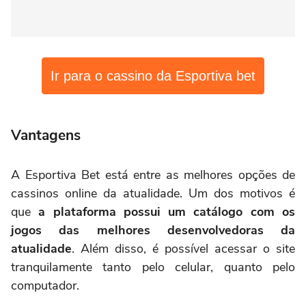
Vantagens
A Esportiva Bet está entre as melhores opções de
cassinos online da atualidade. Um dos motivos é
que
a plataforma possui um catálogo com os
jogos das melhores desenvolvedoras da
atualidade
. Além disso, é possível acessar o site
tranquilamente tanto pelo celular, quanto pelo
computador.