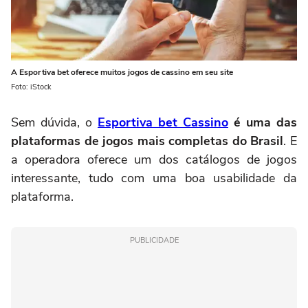
A Esportiva bet oferece muitos jogos de cassino em seu site
Foto: iStock
Sem dúvida, o
Esportiva bet Cassino
é uma das
plataformas de jogos mais completas do Brasil
. E
a operadora oferece um dos catálogos de jogos
interessante, tudo com uma boa usabilidade da
plataforma.
PUBLICIDADE