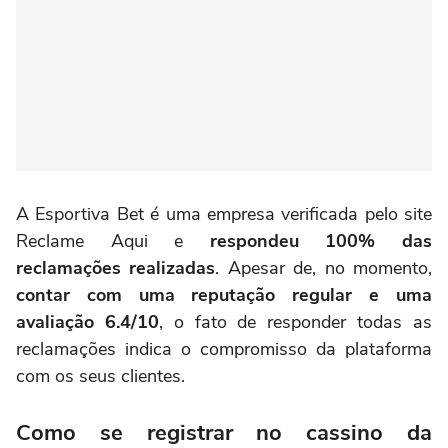
A Esportiva Bet é uma empresa verificada pelo site
Reclame Aqui e
respondeu 100% das
reclamações realizadas
. Apesar de, no momento,
contar com uma reputação regular e uma
avaliação 6.4/10
, o fato de responder todas as
reclamações indica o compromisso da plataforma
com os seus clientes.
Como se registrar no cassino da