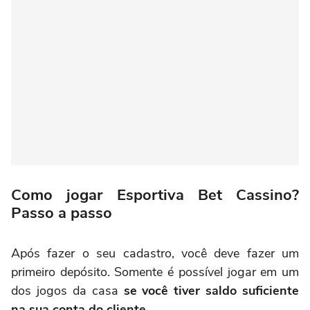
Como jogar Esportiva Bet Cassino?
Passo a passo
Após fazer o seu cadastro, você deve fazer um
primeiro depósito. Somente é possível jogar em um
dos jogos da casa
se você tiver saldo suficiente
na sua conta do cliente.