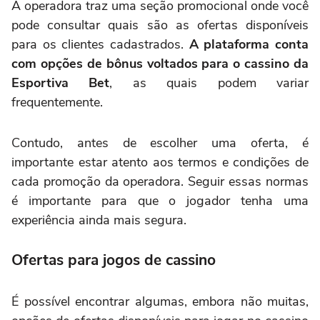
A operadora traz uma seção promocional onde você
pode consultar quais são as ofertas disponíveis
para os clientes cadastrados.
A plataforma conta
com opções de bônus voltados para o cassino da
Esportiva Bet
, as quais podem variar
frequentemente.
Contudo, antes de escolher uma oferta, é
importante estar atento aos termos e condições de
cada promoção da operadora. Seguir essas normas
é importante para que o jogador tenha uma
experiência ainda mais segura.
Ofertas para jogos de cassino
É possível encontrar algumas, embora não muitas,