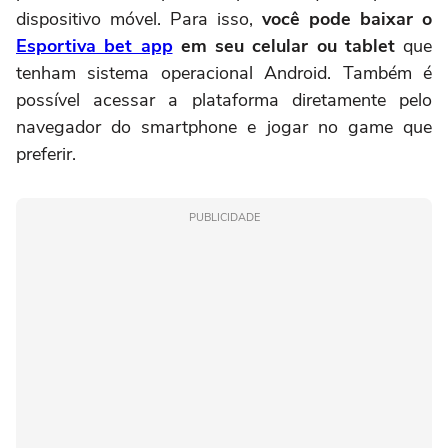
dispositivo móvel. Para isso,
você pode baixar o
Esportiva bet app
em seu celular ou tablet
que
tenham sistema operacional Android. Também é
possível acessar a plataforma diretamente pelo
navegador do smartphone e jogar no game que
preferir.
PUBLICIDADE