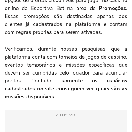
opções de ofertas disponíveis para jogar no cassino
online da Esportiva Bet na área de
Promoções
.
Essas promoções são destinadas apenas aos
clientes já cadastrados na plataforma e contam
com regras próprias para serem ativadas.
Verificamos, durante nossas pesquisas, que a
plataforma conta com torneios de jogos de cassino,
eventos temporários e missões específicas que
devem ser cumpridas pelo jogador para acumular
pontos. Contudo,
somente os usuários
cadastrados no site conseguem ver quais são as
missões disponíveis.
PUBLICIDADE