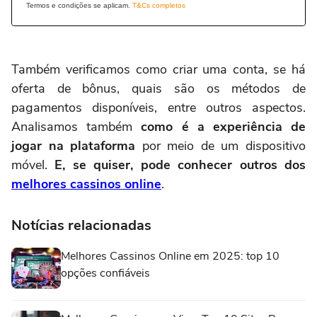
Também verificamos como criar uma conta, se há
oferta de bônus, quais são os métodos de
pagamentos disponíveis, entre outros aspectos.
Analisamos também
como é a experiência de
jogar na plataforma
por meio de um dispositivo
móvel.
E, se quiser, pode conhecer outros dos
melhores cassinos online
.
Notícias relacionadas
Melhores Cassinos Online em 2025: top 10
opções confiáveis