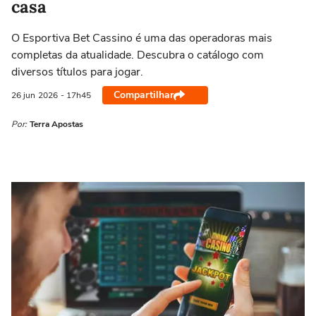
casa
O Esportiva Bet Cassino é uma das operadoras mais
completas da atualidade. Descubra o catálogo com
diversos títulos para jogar.
Compartilhar
26 jun
2026
- 17h45
Por:
Terra Apostas