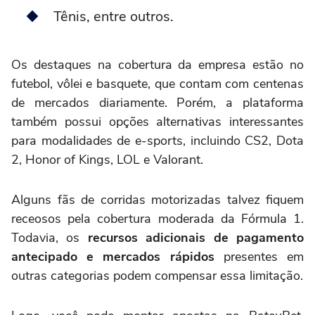
Tênis, entre outros.
Os destaques na cobertura da empresa estão no
futebol, vôlei e basquete, que contam com centenas
de mercados diariamente. Porém, a plataforma
também possui opções alternativas interessantes
para modalidades de e-sports, incluindo CS2, Dota
2, Honor of Kings, LOL e Valorant.
Alguns fãs de corridas motorizadas talvez fiquem
receosos pela cobertura moderada da Fórmula 1.
Todavia, os
recursos adicionais de pagamento
antecipado e mercados rápidos
presentes em
outras categorias podem compensar essa limitação.