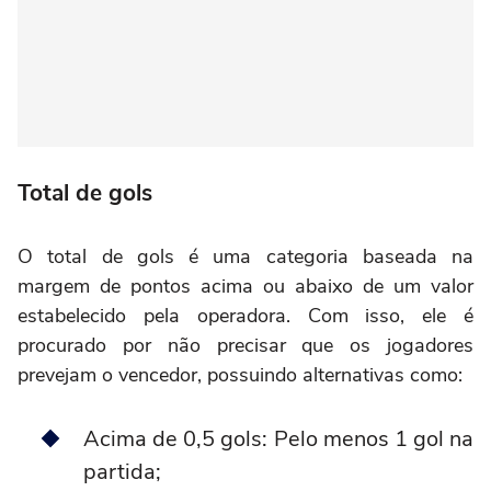
Total de gols
O total de gols é uma categoria baseada na
margem de pontos acima ou abaixo de um valor
estabelecido pela operadora. Com isso, ele é
procurado por não precisar que os jogadores
prevejam o vencedor, possuindo alternativas como:
Acima de 0,5 gols: Pelo menos 1 gol na
partida;