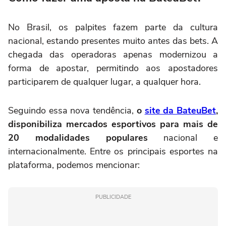
No Brasil, os palpites fazem parte da cultura
nacional, estando presentes muito antes das bets. A
chegada das operadoras apenas modernizou a
forma de apostar, permitindo aos apostadores
participarem de qualquer lugar, a qualquer hora.
Seguindo essa nova tendência,
o
site da BateuBet
,
disponibiliza mercados esportivos para mais de
20 modalidades populares
nacional e
internacionalmente. Entre os principais esportes na
plataforma, podemos mencionar:
PUBLICIDADE