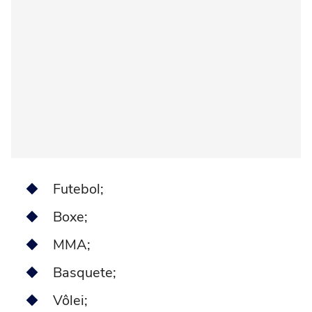
Futebol;
Boxe;
MMA;
Basquete;
Vôlei;