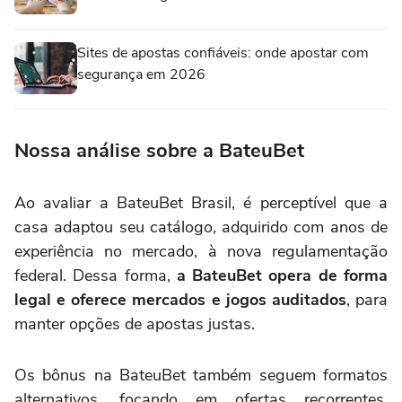
Sites de apostas confiáveis: onde apostar com
segurança em 2026
Nossa análise sobre a BateuBet
Ao avaliar a BateuBet Brasil, é perceptível que a
casa adaptou seu catálogo, adquirido com anos de
experiência no mercado, à nova regulamentação
federal. Dessa forma,
a BateuBet opera de forma
legal e oferece mercados e jogos auditados
, para
manter opções de apostas justas.
Os bônus na BateuBet também seguem formatos
alternativos, focando em ofertas recorrentes,