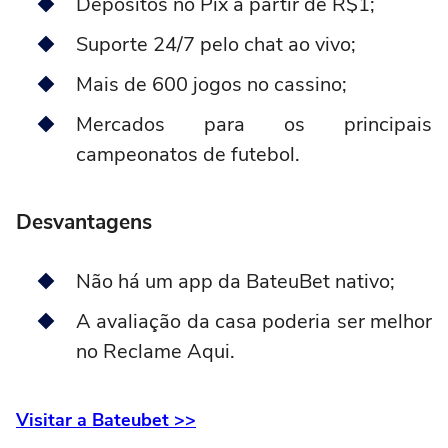
Depósitos no Pix a partir de R$1;
Suporte 24/7 pelo chat ao vivo;
Mais de 600 jogos no cassino;
Mercados para os principais
campeonatos de futebol.
Desvantagens
Não há um app da BateuBet nativo;
A avaliação da casa poderia ser melhor
no Reclame Aqui.
Visitar a Bateubet >>