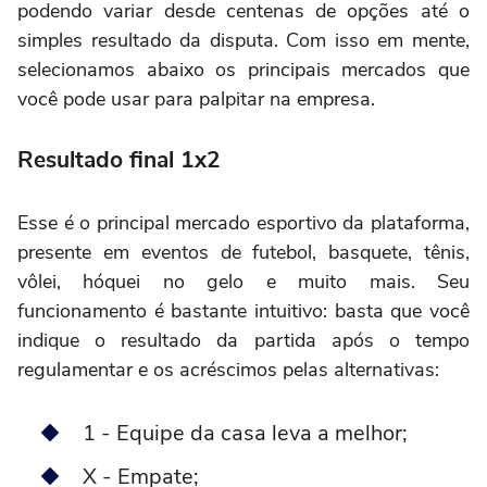
podendo variar desde centenas de opções até o
simples resultado da disputa. Com isso em mente,
selecionamos abaixo os principais mercados que
você pode usar para palpitar na empresa.
Resultado final 1x2
Esse é o principal mercado esportivo da plataforma,
presente em eventos de futebol, basquete, tênis,
vôlei, hóquei no gelo e muito mais. Seu
funcionamento é bastante intuitivo: basta que você
indique o resultado da partida após o tempo
regulamentar e os acréscimos pelas alternativas:
1 - Equipe da casa leva a melhor;
X - Empate;