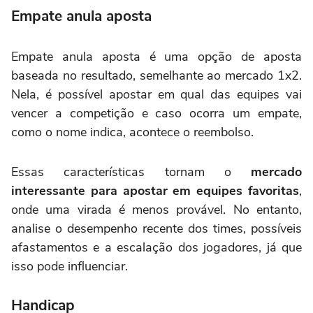
Empate anula aposta
Empate anula aposta é uma opção de aposta
baseada no resultado, semelhante ao mercado 1x2.
Nela, é possível apostar em qual das equipes vai
vencer a competição e caso ocorra um empate,
como o nome indica, acontece o reembolso.
Essas características tornam o
mercado
interessante para apostar em equipes favoritas
,
onde uma virada é menos provável. No entanto,
analise o desempenho recente dos times, possíveis
afastamentos e a escalação dos jogadores, já que
isso pode influenciar.
Handicap