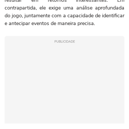
resultar em retornos interessantes. Em
contrapartida, ele exige uma análise aprofundada
do jogo, juntamente com a capacidade de identificar
e antecipar eventos de maneira precisa.
PUBLICIDADE