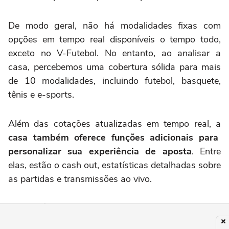
De modo geral, não há modalidades fixas com
opções em tempo real disponíveis o tempo todo,
exceto no V-Futebol. No entanto, ao analisar a
casa, percebemos uma cobertura sólida para mais
de 10 modalidades, incluindo futebol, basquete,
tênis e e-sports.
Além das cotações atualizadas em tempo real, a
casa também oferece funções adicionais para
personalizar sua experiência de aposta
. Entre
elas, estão o cash out, estatísticas detalhadas sobre
as partidas e transmissões ao vivo.
Streaming na BateuBet