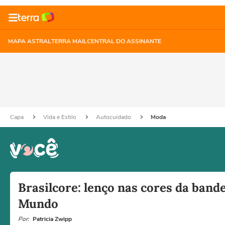
MAPA ASTRAL
TERRA MAIL
CENTRAL DO ASSINANTE
Capa
Vida e Estilo
Autocuidado
Moda
Brasilcore: lenço nas cores da band
Mundo
Por:
Patricia Zwipp