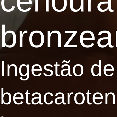
cenoura
bronzear
Ingestão de
betacaroten