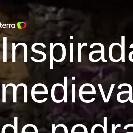
Inspirad
medieva
de pedra