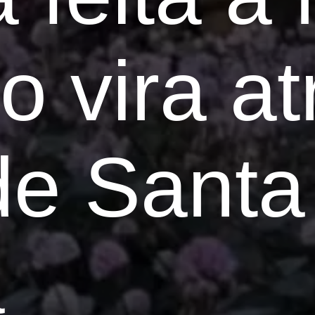
ho vira a
 de Santa
a