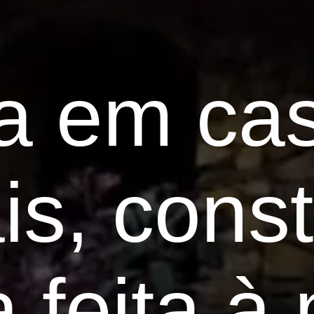
a em cas
is, cons
 feita à