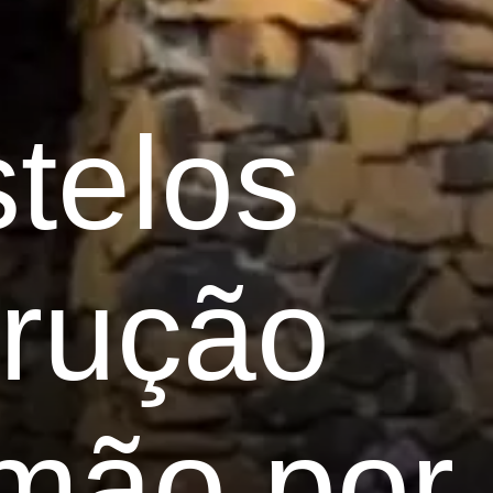
telos
trução
 mão por