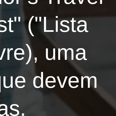
t" ("Lista
vre), uma
 que devem
as.