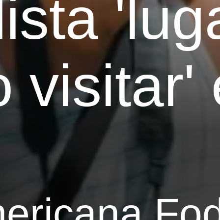
lista 'lu
 visitar'
mericana Fod