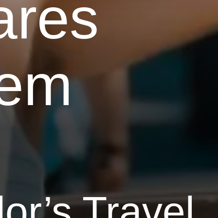
gares
 em
or’s Travel