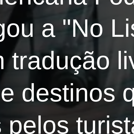
ou a "No Lis
 tradução li
 de destinos
 pelos turist