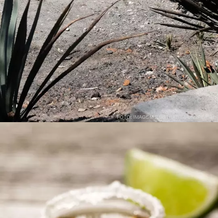
Agave
O agave é uma planta do tipo suculenta, que é
muito comum no México e também no Nordeste
brasileiro.
FOTO: IMAGEM ILUSTRATIVA/UNSPLASH