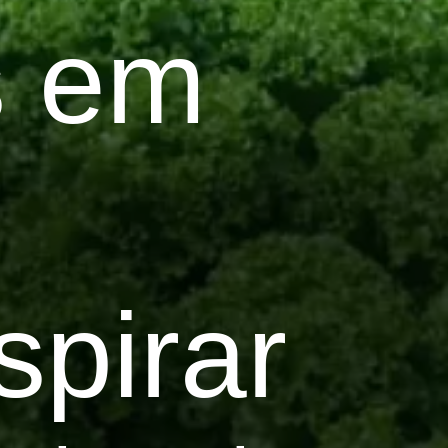
s em
spirar