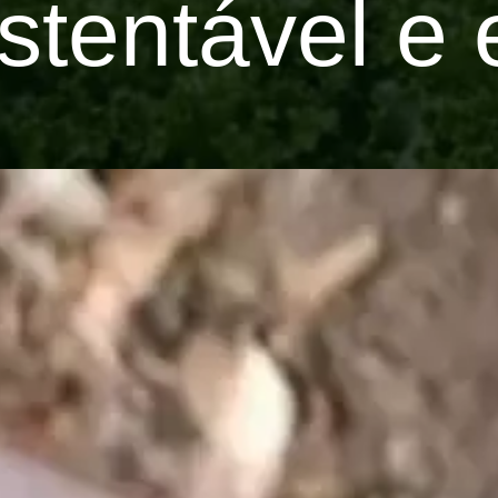
stentável e 