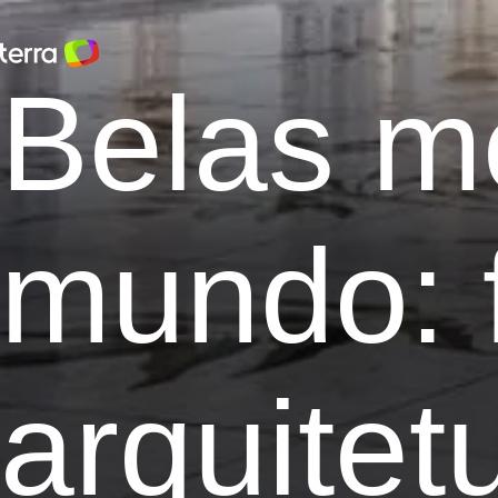
Belas m
mundo: f
arquitet