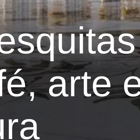
esquitas
é, arte 
ura