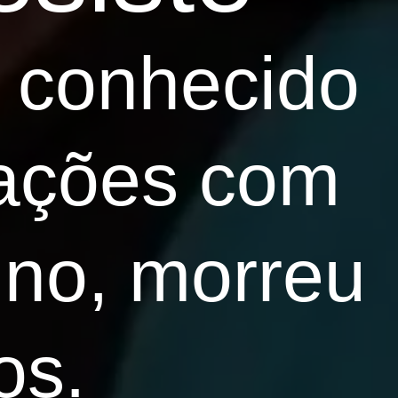
 conhecido
rações com
tino, morreu
os.