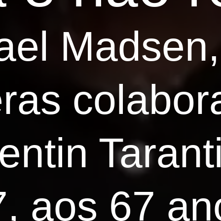
ael Madsen,
eras colabo
uentin Taran
7, aos 67 an