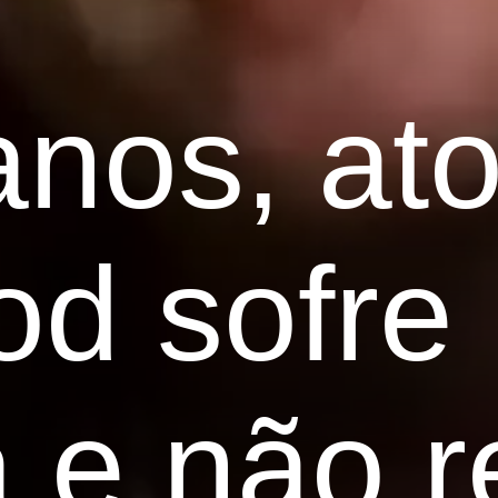
nos, ato
od sofre
 e não r