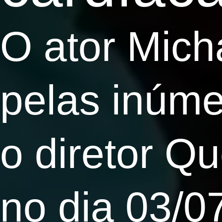
O ator Mich
pelas inúm
o diretor Q
no dia 03/0