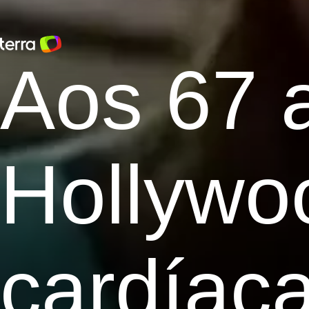
Aos 67 a
Hollywo
cardíaca