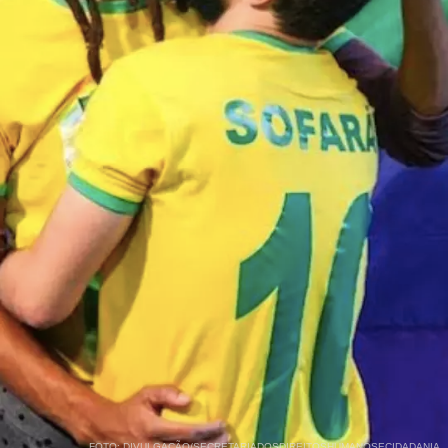
FOTO: DIVULGAÇÃO/SECRETARIADOSDIREITOSHUMANOSECIDADANIA