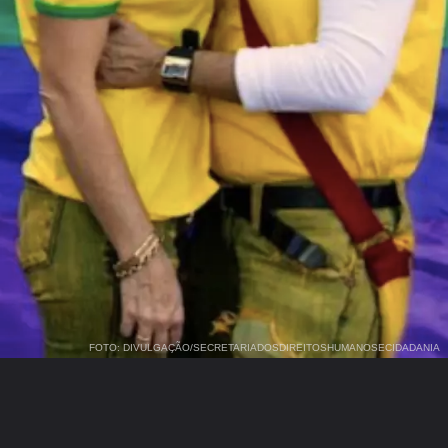
FOTO: DIVULGAÇÃO/SECRETARIADOSDIREITOSHUMANOSECIDADANIA