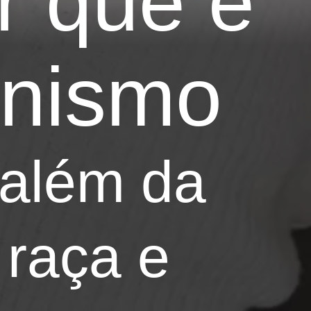
r que é
inismo
além da
 raça e