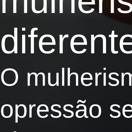
mulheri
diferent
O mulheris
opressão se