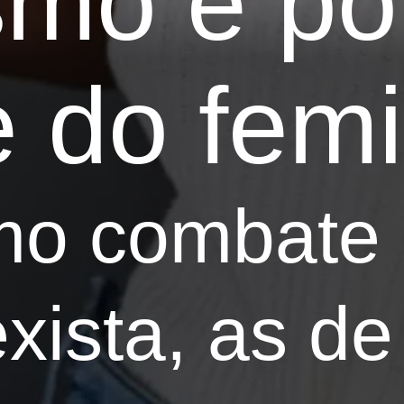
smo e po
e do fem
mo combate 
xista, as de