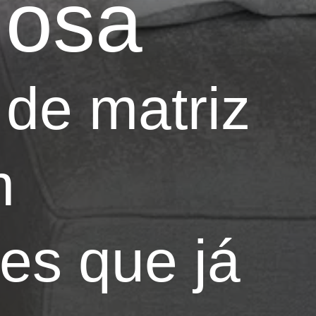
giosa
 de matriz
m
es que já