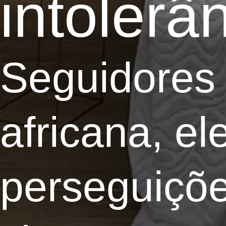
intolerâ
Seguidores 
africana, e
perseguiçõe