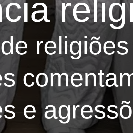
ncia reli
de religiões
les comenta
s e agressõ