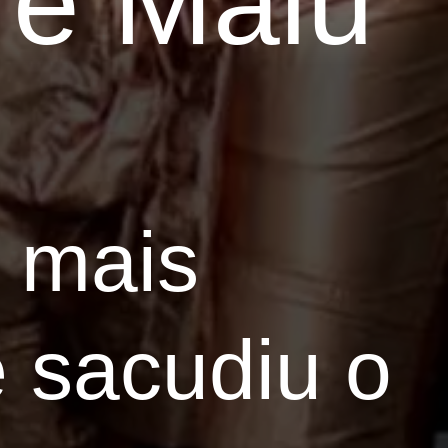
 e Malu
 mais
 sacudiu o