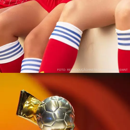
ento de 24 para 32 seleções, criou a
upação de que a disparidade de estruturas
e interferir no espetáculo, contudo, as 32
ões fizeram uma copa que, apesar da
ualdade técnica, contou com poucos
es elásticos. A maior goleada foi Vietnã 0 a
anda. Em 2019, por exemplo, os EUA
ram 13 a 0 na Tailândia.
FOTO: REPRODUÇÃO/INSTAGRAM/PILIPINASWNT