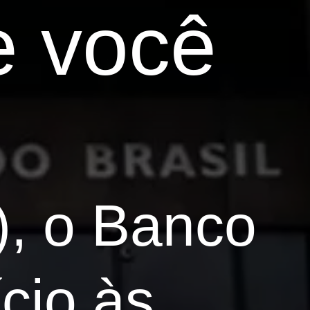
e você
), o Banco
ício às