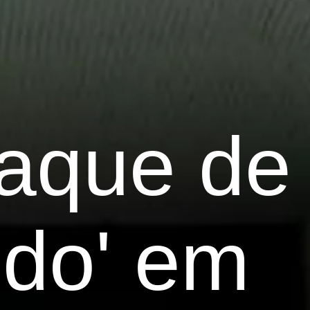
saque de
ido' em