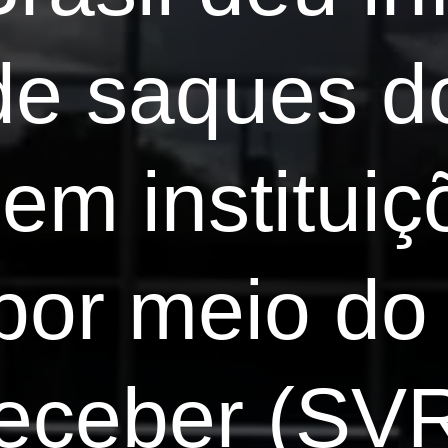
e saques do
em instituiç
 por meio do
eceber (SVR