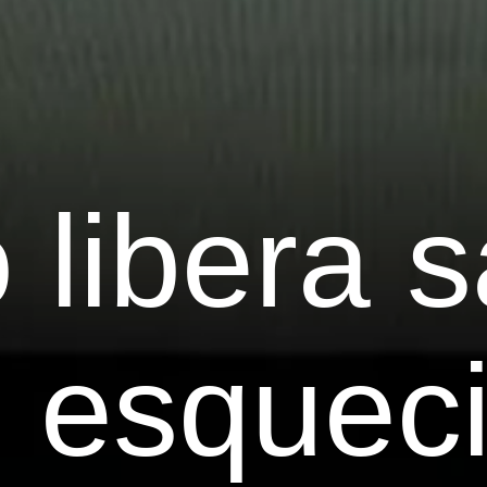
 libera 
o esquec