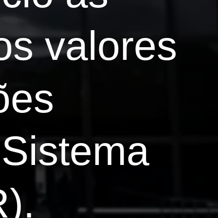
s valores
ões
 Sistema
).