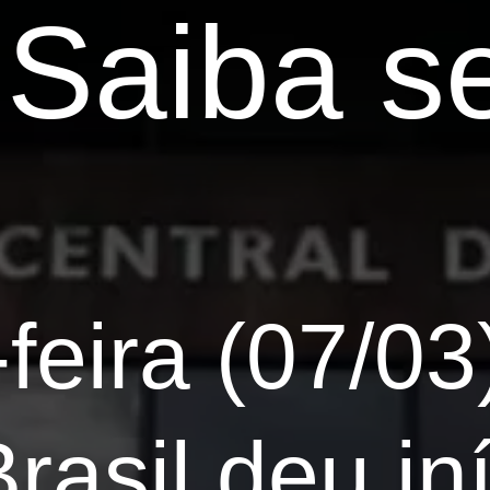
 Saiba s
feira (07/03
rasil deu in