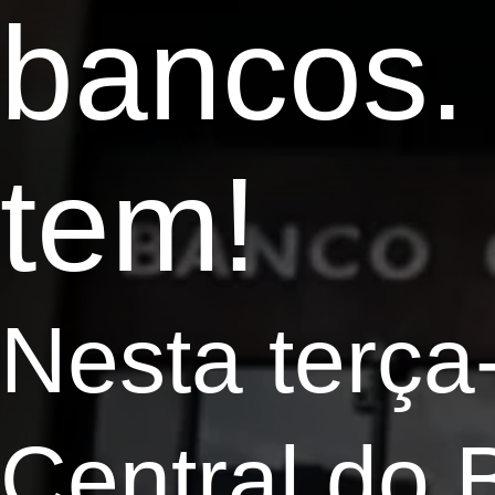
bancos.
tem!
Nesta terça-
Central do B