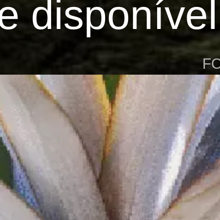
 disponível;
F