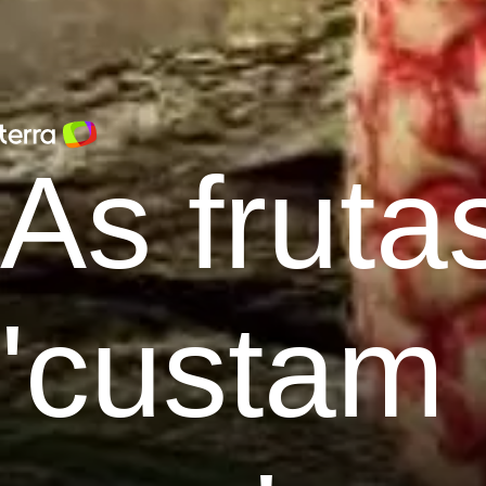
As frut
'custam 