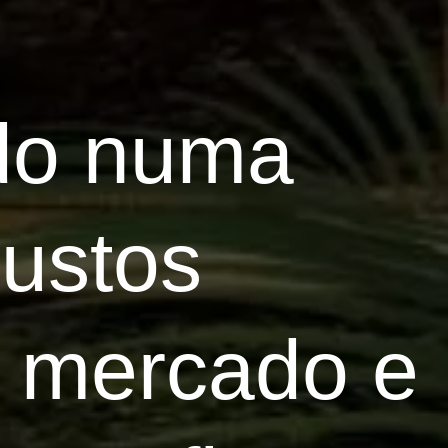
do numa
custos
e mercado e