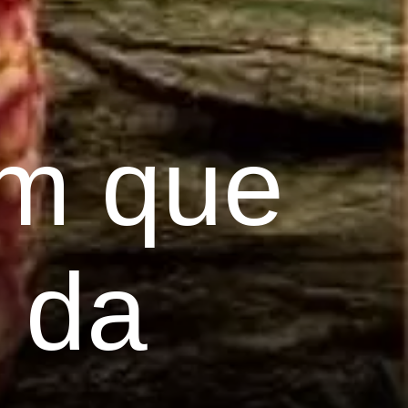
um que
 da