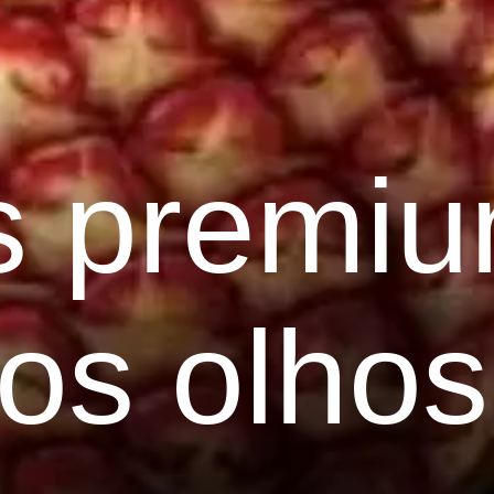
as premi
os olhos