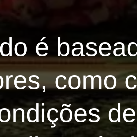
ado é basea
tores, como 
 condições d