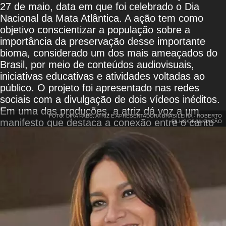
27 de maio, data em que foi celebrado o Dia
Nacional da Mata Atlântica. A ação tem como
objetivo conscientizar a população sobre a
importância da preservação desse importante
bioma, considerado um dos mais ameaçados do
Brasil, por meio de conteúdos audiovisuais,
iniciativas educativas e atividades voltadas ao
público. O projeto foi apresentado nas redes
sociais com a divulgação de dois vídeos inéditos.
Em uma das produções, a atriz dá voz a um
FOTO: DIRA PAES, ATRIZ E APRESENTADORA BRASILEIRA - ROBERTO
manifesto que destaca a conexão entre o canto
FILHO/DIVULGACÃO
das aves, a manutenção da floresta e os efeitos
provocados pela degradação ambiental. A
iniciativa conta ainda com a participação do
escritor indígena Daniel Munduruku como
embaixador.