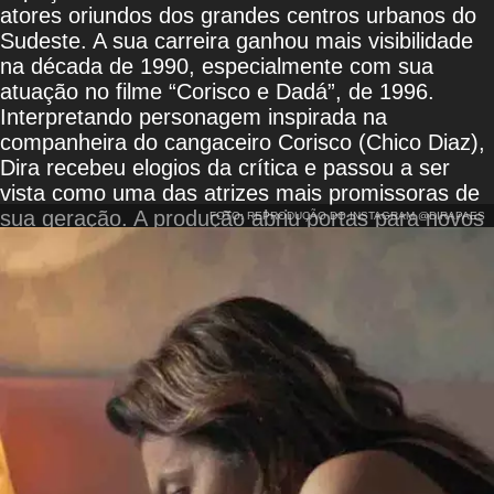
atores oriundos dos grandes centros urbanos do
Sudeste. A sua carreira ganhou mais visibilidade
na década de 1990, especialmente com sua
atuação no filme “Corisco e Dadá”, de 1996.
Interpretando personagem inspirada na
companheira do cangaceiro Corisco (Chico Diaz),
Dira recebeu elogios da crítica e passou a ser
vista como uma das atrizes mais promissoras de
sua geração. A produção abriu portas para novos
FOTO: REPRODUÇÃO DO INSTAGRAM @DIRAPAES
trabalhos no cinema nacional e ajudou a
consolidar sua reputação como intérprete de
personagens complexas e intensas.