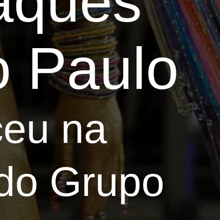
taques
o Paulo
ceu na
 do Grupo