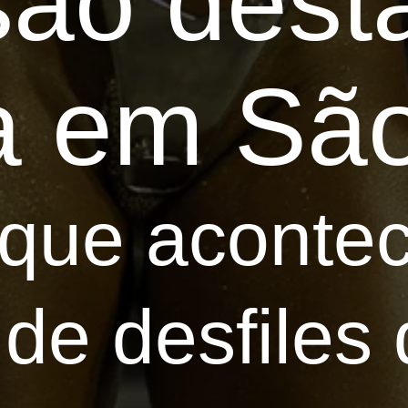
 são des
ia em Sã
 que aconte
 de desfiles