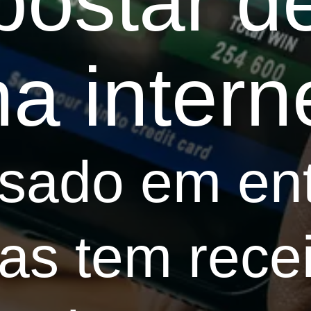
ostar d
a intern
ssado em en
s tem recei