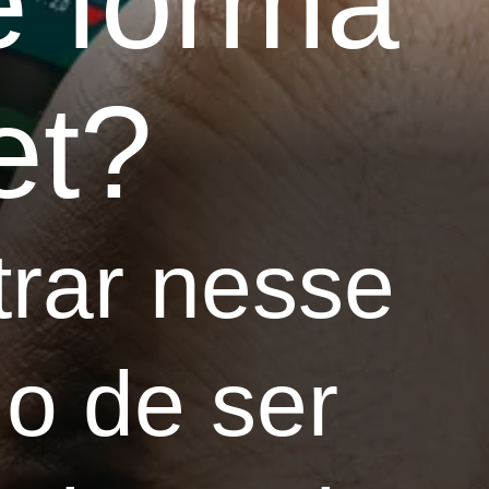
e forma
et?
trar nesse
o de ser