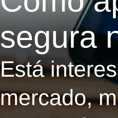
Como ap
segura n
Está intere
mercado, ma