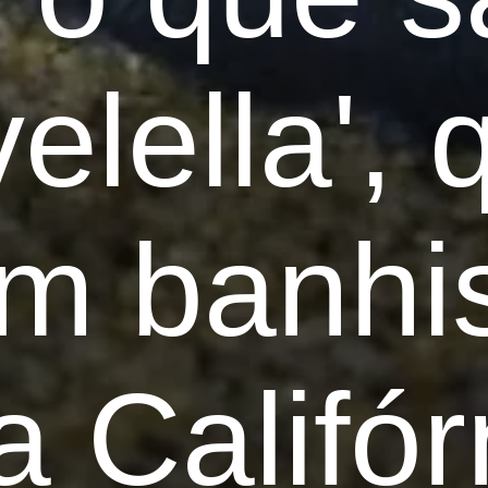
velella',
am banhi
a Califór