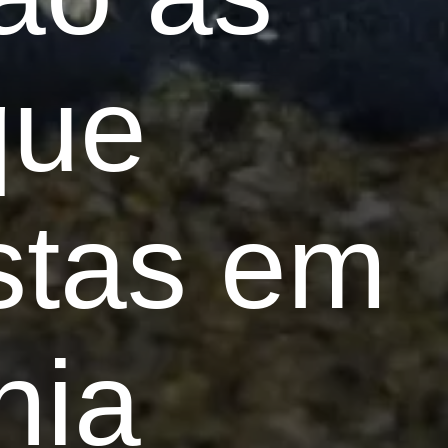
 que
stas em
nia