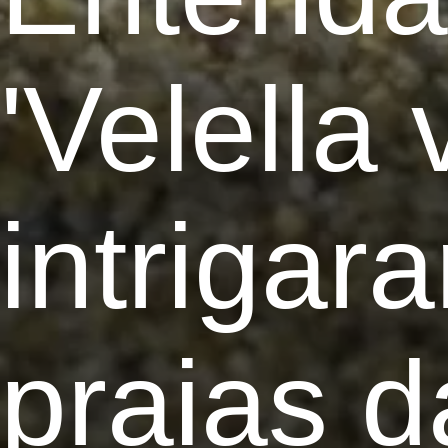
'Velella 
intrigar
praias d