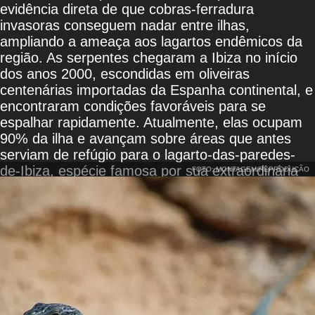
evidência direta de que cobras-ferradura
invasoras conseguem nadar entre ilhas,
ampliando a ameaça aos lagartos endêmicos da
região. As serpentes chegaram a Ibiza no início
dos anos 2000, escondidas em oliveiras
centenárias importadas da Espanha continental, e
encontraram condições favoráveis para se
espalhar rapidamente. Atualmente, elas ocupam
90% da ilha e avançam sobre áreas que antes
serviam de refúgio para o lagarto-das-paredes-
de-Ibiza, espécie famosa por sua extraordinária
FOTO: MONTAGEM/REPRODUÇÃO
variedade de cores.