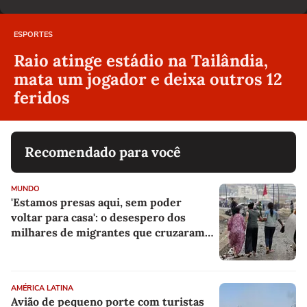
ESPORTES
Raio atinge estádio na Tailândia,
mata um jogador e deixa outros 12
feridos
Recomendado para você
MUNDO
'Estamos presas aqui, sem poder
voltar para casa': o desespero dos
milhares de migrantes que cruzaram a
fronteira entre Marrocos e Espanha
por Ceuta
AMÉRICA LATINA
Avião de pequeno porte com turistas