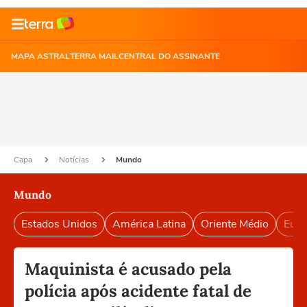
MAPA ASTRAL
TERRA MAIL
CENTRAL DO ASSINANTE
Capa
Notícias
Mundo
Mundo
Estados Unidos
América Latina
Oriente Médio
Euro
Maquinista é acusado pela
polícia após acidente fatal de