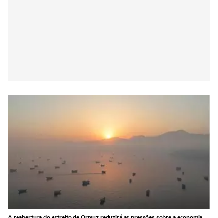
A reabertura do estreito de Ormuz reduzirá as pressões sobre a economia