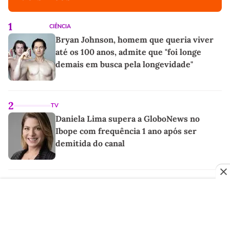
1
CIÊNCIA
Bryan Johnson, homem que queria viver
até os 100 anos, admite que "foi longe
demais em busca pela longevidade"
2
TV
Daniela Lima supera a GloboNews no
Ibope com frequência 1 ano após ser
demitida do canal
3
MODA
As sandálias favoritas de Erling Haaland
para o verão são um par perfeito, ideal
tanto para usar na praia com roupa de