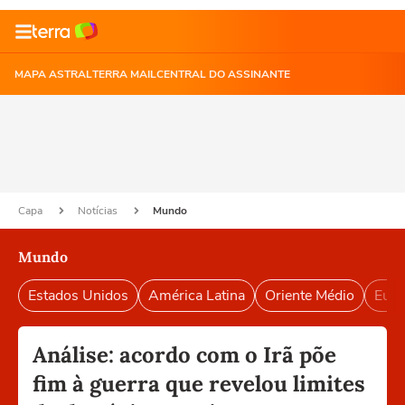
MAPA ASTRAL
TERRA MAIL
CENTRAL DO ASSINANTE
Capa
Notícias
Mundo
Mundo
Estados Unidos
América Latina
Oriente Médio
Euro
Análise: acordo com o Irã põe
fim à guerra que revelou limites