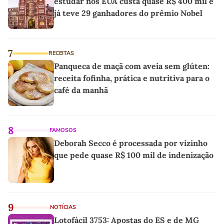
estudar nos EUA custa quase R$ 400 mil e
já teve 29 ganhadores do prêmio Nobel
7
RECEITAS
Panqueca de maçã com aveia sem glúten:
receita fofinha, prática e nutritiva para o
café da manhã
8
FAMOSOS
Deborah Secco é processada por vizinho
que pede quase R$ 100 mil de indenização
9
NOTÍCIAS
Lotofácil 3753: Apostas do ES e de MG