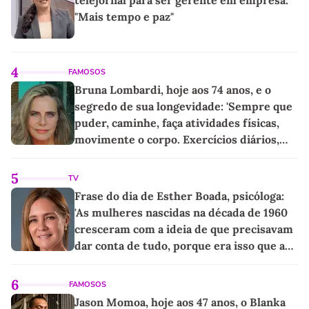
telejornal para ser gerente em empresa:
"Mais tempo e paz"
4
FAMOSOS
Bruna Lombardi, hoje aos 74 anos, e o
segredo de sua longevidade: 'Sempre que
puder, caminhe, faça atividades físicas,
movimente o corpo. Exercícios diários,
mesmo pequenos, são libertadores'
5
TV
Frase do dia de Esther Boada, psicóloga:
'As mulheres nascidas na década de 1960
cresceram com a ideia de que precisavam
dar conta de tudo, porque era isso que a
sociedade exigia'
6
FAMOSOS
Jason Momoa, hoje aos 47 anos, o Blanka