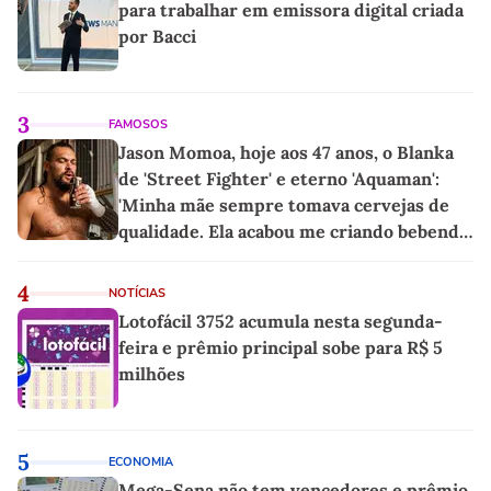
para trabalhar em emissora digital criada
por Bacci
3
FAMOSOS
Jason Momoa, hoje aos 47 anos, o Blanka
de 'Street Fighter' e eterno 'Aquaman':
'Minha mãe sempre tomava cervejas de
qualidade. Ela acabou me criando bebendo
as melhores'
4
NOTÍCIAS
Lotofácil 3752 acumula nesta segunda-
feira e prêmio principal sobe para R$ 5
milhões
5
ECONOMIA
Mega-Sena não tem vencedores e prêmio