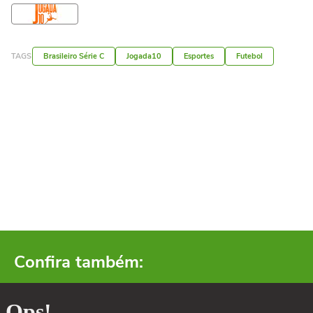
TAGS
Brasileiro Série C
Jogada10
Esportes
Futebol
Confira também: