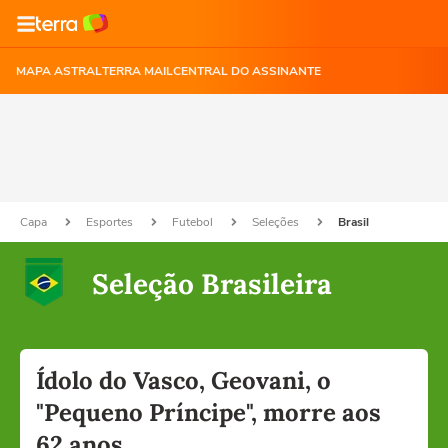
MAPA ASTRAL
TERRA MAIL
CENTRAL DO ASSINANTE
Capa
Esportes
Futebol
Seleções
Brasil
Seleção Brasileira
Ídolo do Vasco, Geovani, o
"Pequeno Príncipe", morre aos
62 anos