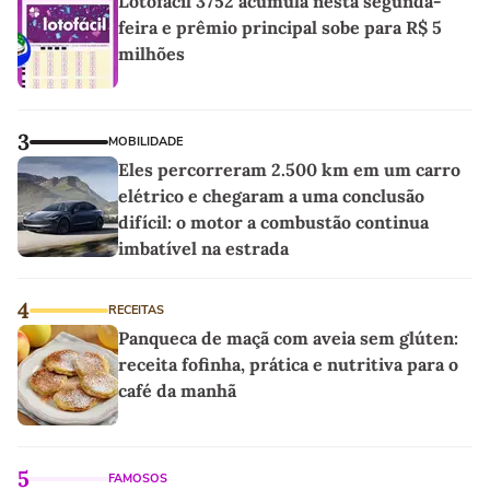
Lotofácil 3752 acumula nesta segunda-
feira e prêmio principal sobe para R$ 5
milhões
3
MOBILIDADE
Eles percorreram 2.500 km em um carro
elétrico e chegaram a uma conclusão
difícil: o motor a combustão continua
imbatível na estrada
4
RECEITAS
Panqueca de maçã com aveia sem glúten:
receita fofinha, prática e nutritiva para o
café da manhã
5
FAMOSOS