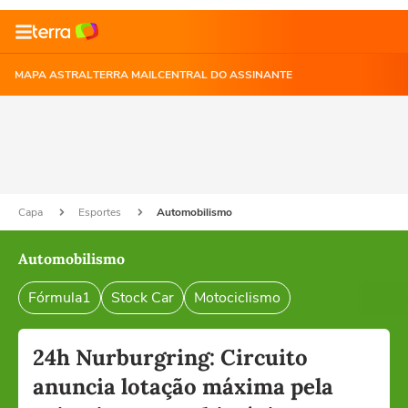
MAPA ASTRAL
TERRA MAIL
CENTRAL DO ASSINANTE
Capa
Esportes
Automobilismo
Automobilismo
Fórmula1
Stock Car
Motociclismo
24h Nurburgring: Circuito
anuncia lotação máxima pela