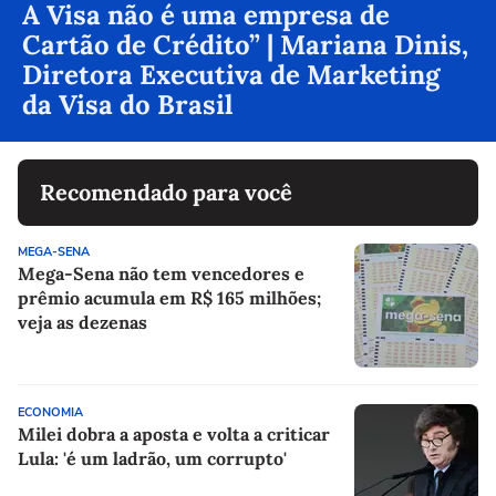
A Visa não é uma empresa de
Cartão de Crédito” | Mariana Dinis,
Diretora Executiva de Marketing
da Visa do Brasil
Recomendado para você
MEGA-SENA
Mega-Sena não tem vencedores e
prêmio acumula em R$ 165 milhões;
veja as dezenas
ECONOMIA
Milei dobra a aposta e volta a criticar
Lula: 'é um ladrão, um corrupto'