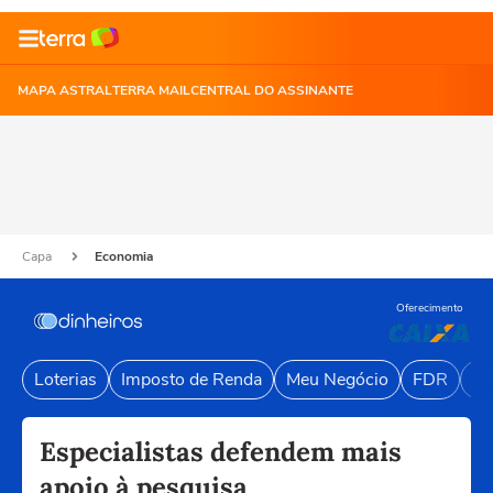
MAPA ASTRAL
TERRA MAIL
CENTRAL DO ASSINANTE
Capa
Economia
Oferecimento
Loterias
Imposto de Renda
Meu Negócio
FDR
Li
Especialistas defendem mais
apoio à pesquisa