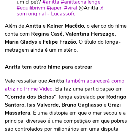
um clipe??
#anitta
#anittachallenge
#equilibrivm
#japeri
#viral
@Anitta
♬
som original - Lucassofc
Além de
Anitta
e
Kelner Macêdo,
o elenco do filme
conta com
Regina Casé, Valentina Herszage,
Maria Gladys
e
Felipe Frazão
. O título do longa-
metragem ainda é um mistério.
Anitta tem outro filme para estrear
Vale ressaltar que
Anitta
também aparecerá como
atriz no Prime Video.
Ela faz uma participação em
"Corrida dos Bichos"
, longa estrelado por
Rodrigo
Santoro, Isis Valverde, Bruno Gagliasso
e
Grazi
Massafera
. É uma distopia em que o mar secou e a
principal diversão é uma competição em que pobres
são controlados por milionários em uma disputa