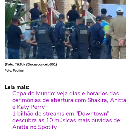
(Foto: TikTok @lucasconceio861)
Foto: Popline
Leia mais:
Copa do Mundo: veja dias e horários das
cerimônias de abertura com Shakira, Anitta
e Katy Perry
1 bilhão de streams em "Downtown":
descubra as 10 músicas mais ouvidas de
Anitta no Spotify