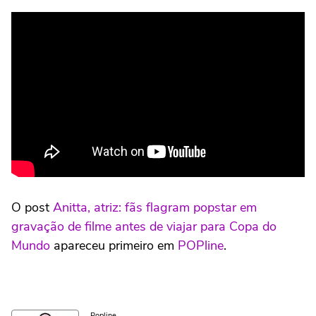
O post
Anitta, atriz: fãs flagram popstar em
gravação de filme antes de viajar para Copa do
Mundo
apareceu primeiro em
POPline
.
Popline