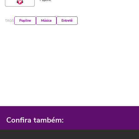
TAGS
Popline
Música
Entretê
Confira também: