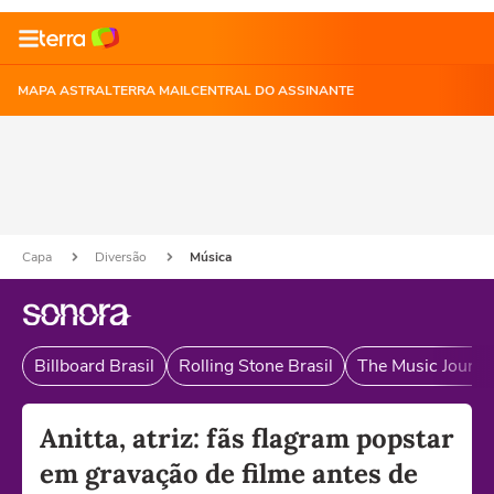
MAPA ASTRAL
TERRA MAIL
CENTRAL DO ASSINANTE
Capa
Diversão
Música
Billboard Brasil
Rolling Stone Brasil
The Music Journal
Anitta, atriz: fãs flagram popstar
em gravação de filme antes de