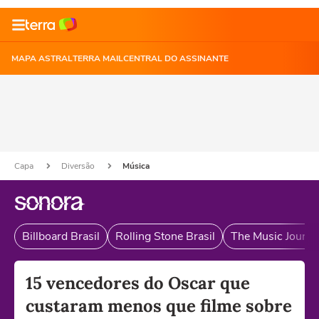
MAPA ASTRAL
TERRA MAIL
CENTRAL DO ASSINANTE
Capa
Diversão
Música
Billboard Brasil
Rolling Stone Brasil
The Music Journal
15 vencedores do Oscar que
custaram menos que filme sobre