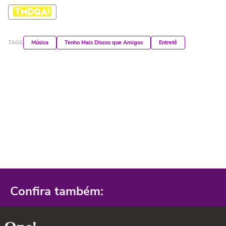
TAGS
Música
Tenho Mais Discos que Amigos
Entretê
Confira também: