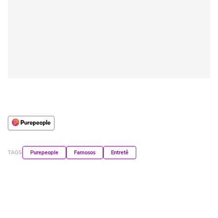
TAGS
Purepeople
Famosos
Entretê