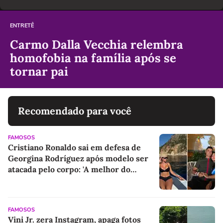
ENTRETÊ
Carmo Dalla Vecchia relembra
homofobia na família após se
tornar pai
Recomendado para você
FAMOSOS
Cristiano Ronaldo sai em defesa de
Georgina Rodríguez após modelo ser
atacada pelo corpo: 'A melhor do
mundo'
FAMOSOS
Vini Jr. zera Instagram, apaga fotos