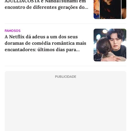
AJULLIACOSTA e NandaTsunami em
encontro de diferentes gerações do
rap brasileiro
FAMOSOS
A Netflix dá adeus a um dos seus
doramas de comédia romântica mais
encantadores: últimos dias para
assistir a essa obra-prima com Jin Ki-
joo e Lee Jang-woo
PUBLICIDADE