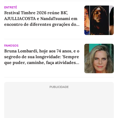
ENTRETÊ
Festival Timbre 2026 reúne BK’,
AJULLIACOSTA e NandaTsunami em
encontro de diferentes gerações do
rap brasileiro
FAMOSOS
Bruna Lombardi, hoje aos 74 anos, e o
segredo de sua longevidade: 'Sempre
que puder, caminhe, faça atividades
físicas, movimente o corpo. Exercícios
diários, mesmo pequenos, são
libertadores'
PUBLICIDADE