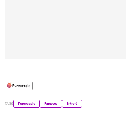
TAGS
Purepeople
Famosos
Entretê