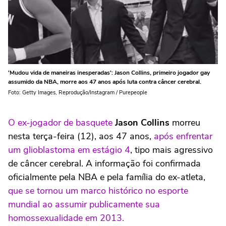
'Mudou vida de maneiras inesperadas': Jason Collins, primeiro jogador gay
assumido da NBA, morre aos 47 anos após luta contra câncer cerebral.
Foto: Getty Images, Reprodução/Instagram / Purepeople
O ex-jogador de basquete
Jason Collins
morreu
nesta terça-feira (12), aos 47 anos,
após enfrentar
um glioblastoma em estágio 4
, tipo mais agressivo
de câncer cerebral. A informação foi confirmada
oficialmente pela NBA e pela família do ex-atleta,
que se tornou um marco histórico no esporte
mundial ao assumir publicamente sua
homossexualidade em 2013.