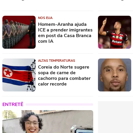
Saiba quem são as duas únicas mulheres
Pulgar aluga 
NOS EUA
na disputa pela Presidência
integrada às pi
Homem-Aranha ajuda
no Rio
ICE a prender imigrantes
Adolescente tailandês mata sete pessoas
São Paulo dev
em post da Casa Branca
em ataque em casa e na escola
Duarte e Iago 
com IA
SP confirma mais 7 novos casos de
Federação sul-
sarampo; vacinação é recomendada
pagar por servi
ALTAS TEMPERATURAS
Coreia do Norte sugere
sopa de carne de
cachorro para combater
calor recorde
ENTRETÊ