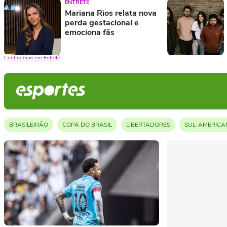
ENTRETÊ
Mariana Rios relata nova
perda gestacional e
emociona fãs
Confira mais em Entretê
BRASILEIRÃO
COPA DO BRASIL
LIBERTADORES
SUL-AMERICA
STOCK CAR
FÓRMULA1
COPA FEMININA
FUTEBOL FEMININO
VÍDEOS