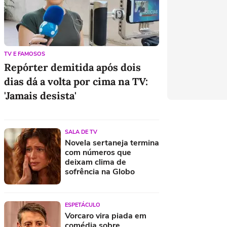
TV E FAMOSOS
Repórter demitida após dois
dias dá a volta por cima na TV:
'Jamais desista'
Mariana Rios revela nova perda
SALA DE TV
gestacional: 'Parecia um milagre'
Novela sertaneja termina
com números que
Regina e Gabriela Duarte voltarão a atuar
deixam clima de
como mãe e filha, desta vez no teatro
sofrência na Globo
Biancardi na 25 de Março? Influenciadora
faz compras para festa 'atrasada'
ESPETÁCULO
Vorcaro vira piada em
comédia sobre