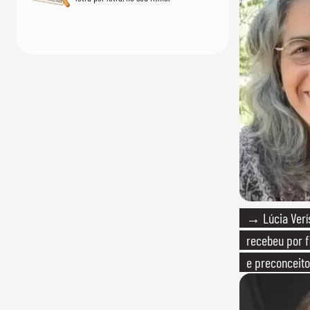
→ Lúcia Verís
recebeu por f
e preconceito