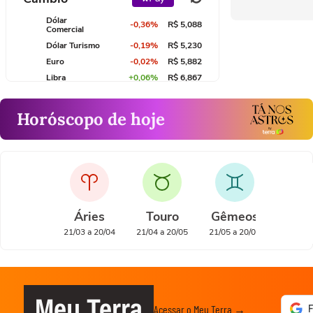
Dólar
-0,36%
R$ 5,088
Comercial
Dólar Turismo
-0,19%
R$ 5,230
Euro
-0,02%
R$ 5,882
Libra
+0,06%
R$ 6,867
Horóscopo de hoje
Áries
Touro
Gêmeos
Cân
21/03 a 20/04
21/04 a 20/05
21/05 a 20/06
21/06 a
Meu Terra
Acessar o Meu Terra →