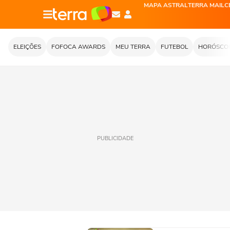
MAPA ASTRAL
TERRA MAIL
C
ELEIÇÕES
FOFOCA AWARDS
MEU TERRA
FUTEBOL
HORÓSCO
PUBLICIDADE