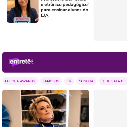
eletrônico pedagógico'
para ensinar alunos do
EJA
FOFOCA AWARDS
FAMOSOS
TV
SONORA
BLOG SALA DE 
REALITY SHOWS
VELVET
VÍDEOS