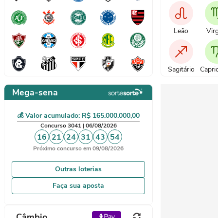
Leão
Vir
Sagitário
Capri
Mega-sena
💰 Valor acumulado: R$ 165.000.000,00
Concurso 3041 | 06/08/2026
16
21
24
31
43
54
Próximo concurso em 09/08/2026
Outras loterias
Faça sua aposta
Câmbio