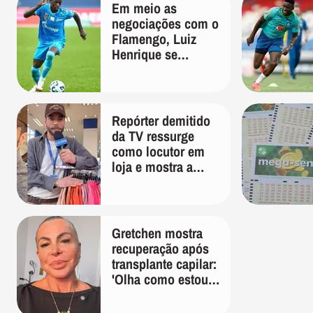
Em meio as
negociações com o
Flamengo, Luiz
Henrique se
manifesta através
das redes sociais
Repórter demitido
da TV ressurge
como locutor em
loja e mostra a
importância de ser
versátil
Gretchen mostra
recuperação após
transplante capilar:
'Olha como estou
bem'