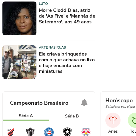
'Pausas forçadas': Escobar fala sobre
LUTO
como enfrentou diagnóstico
Morre Clodd Dias, atriz
de 'As Five' e 'Manhãs de
Corredora diz que tomou rasteira de dois
Setembro', aos 49 anos
homens em parque de SP após dizer não
'A solidão não é viver só': a reflexão de
José Saramago sobre o isolamento
ARTE NAS RUAS
Ele criava brinquedos
com o que achava no lixo
e hoje encanta com
miniaturas
Horóscopo
Campeonato Brasileiro
Selecione seu signo
Série A
Série B
Áries
To