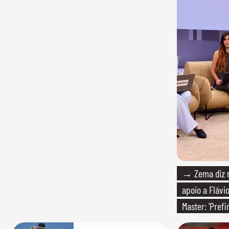
→ Zema diz n
apoio a Flávio
Master: 'Pref
PT'