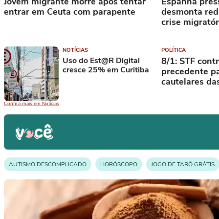
Jovem migrante morre após tentar
Espanha press
entrar em Ceuta com parapente
desmonta rede
crise migrató
NOTÍCIAS
POLÍTICA
Uso do Est@R Digital
8/1: STF cont
cresce 25% em Curitiba
precedente p
cautelares da
Confira mais em Notícias
AUTISMO DESCOMPLICADO
HORÓSCOPO
JOGO DE TARÔ GRÁTIS
AUTISMO
AUTOCUIDADO
SAÚDE
SAÚDE MENTAL
DEGUS
PERSONARE
VÍDEOS