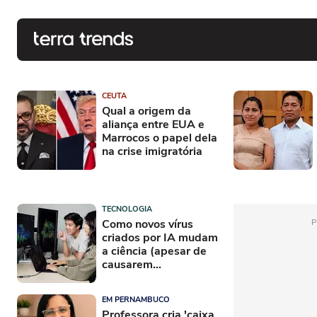
CEUTA
Qual a origem da
aliança entre EUA e
Marrocos o papel dela
na crise imigratória
TECNOLOGIA
Como novos vírus
P
criados por IA mudam
a ciência (apesar de
causarem
preocupação)
EM PERNAMBUCO
Professora cria 'caixa