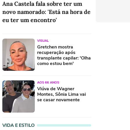
Ana Castela fala sobre ter um
novo namorado: 'Está na hora de
eu ter um encontro'
Antonio Banderas diz que ataque
VISUAL
cardíaco foi a melhor coisa que já lhe
Gretchen mostra
aconteceu
recuperação após
Ivete Sangalo curte férias na França com
transplante capilar: 'Olha
novo namorado e família
como estou bem'
Globo contrata Giulia Benite, estrela dos
filmes da Turma da Mônica
AOS 66 ANOS
Viúva de Wagner
Montes, Sônia Lima vai
se casar novamente
VIDA E ESTILO