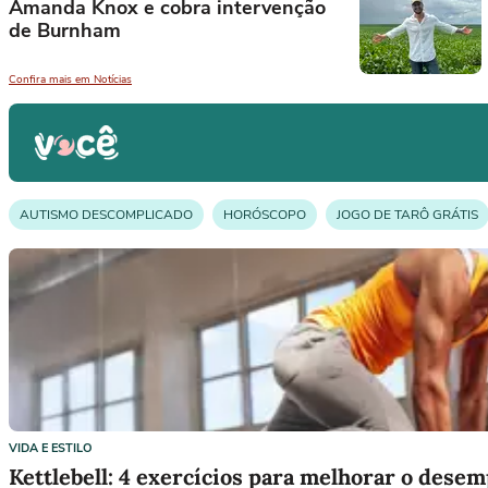
Amanda Knox e cobra intervenção
de Burnham
Confira mais em Notícias
AUTISMO DESCOMPLICADO
HORÓSCOPO
JOGO DE TARÔ GRÁTIS
AUTISMO
AUTOCUIDADO
SAÚDE
SAÚDE MENTAL
DEGUS
PERSONARE
VÍDEOS
VIDA E ESTILO
Kettlebell: 4 exercícios para melhorar o dese