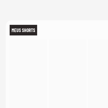
banho quanto em
uma festa com
terno de linho
MEUS SHORTS