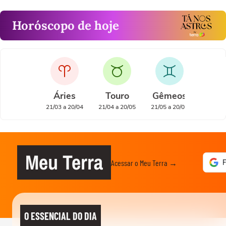
Horóscopo de hoje
Áries
Touro
Gêmeos
Cân
21/03 a 20/04
21/04 a 20/05
21/05 a 20/06
21/06 a
Meu Terra
Acessar o Meu Terra →
O ESSENCIAL DO DIA