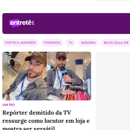
FOFOCA AWARDS
FAMOSOS
TV
SONORA
BLOG SALA DE 
REALITY SHOWS
VELVET
VÍDEOS
JAN RIO
Repórter demitido da TV
ressurge como locutor em loja e
mostra ser versátil