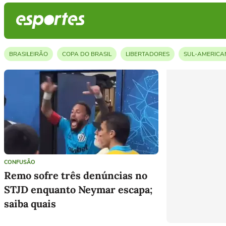
BRASILEIRÃO
COPA DO BRASIL
LIBERTADORES
SUL-AMERICA
STOCK CAR
FÓRMULA1
COPA FEMININA
FUTEBOL FEMININO
VÍDEOS
CONFUSÃO
Remo sofre três denúncias no
STJD enquanto Neymar escapa;
saiba quais