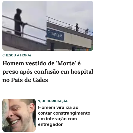
CHEGOU A HORA?
Homem vestido de 'Morte' é
preso após confusão em hospital
no País de Gales
Asteroide que passará pela Terra em
'QUE HUMILHAÇÃO'
2029 pode colidir com lixo espacial
Homem viraliza ao
contar constrangimento
Sarampo: quais são os sintomas e quem
em interação com
deve tomar a vacina
entregador