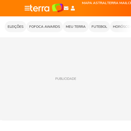
MAPA ASTRAL
TERRA MAIL
C
ELEIÇÕES
FOFOCA AWARDS
MEU TERRA
FUTEBOL
HORÓSCO
PUBLICIDADE