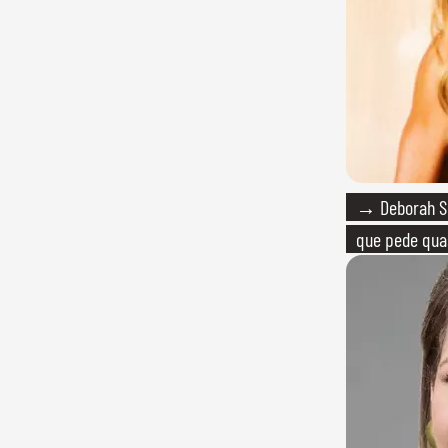
→ Deborah Se
que pede quas