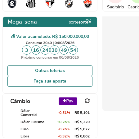
Sagitário
Capri
Mega-sena
💰 Valor acumulado: R$ 150.000.000,00
Concurso 3040 | 04/08/2026
3
16
24
30
49
54
Próximo concurso em 06/08/2026
Outras loterias
Faça sua aposta
Câmbio
Dólar
-0,51%
R$ 5,101
Comercial
Dólar Turismo
+0,26%
R$ 5,220
Euro
-0,76%
R$ 5,877
Libra
-0,32%
R$ 6,862