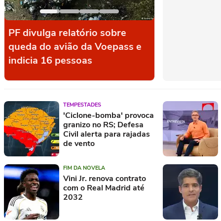
PF divulga relatório sobre
Quem são os 
queda do avião da Voepass e
desastre aér
indicia 16 pessoas
que matou 62
TEMPESTADES
'Ciclone-bomba' provoca
granizo no RS; Defesa
Civil alerta para rajadas
de vento
FIM DA NOVELA
Vini Jr. renova contrato
com o Real Madrid até
2032