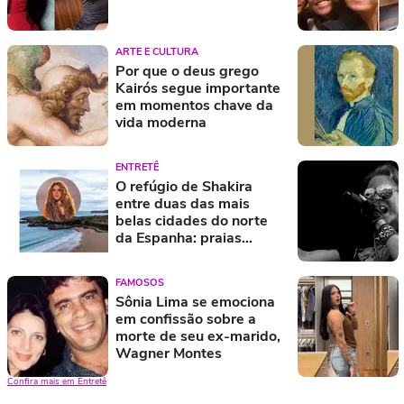
ARTE E CULTURA
Por que o deus grego
Kairós segue importante
em momentos chave da
vida moderna
ENTRETÊ
O refúgio de Shakira
entre duas das mais
belas cidades do norte
da Espanha: praias
selvagens, falésias e um
parque natural à beira-
FAMOSOS
mar
Sônia Lima se emociona
em confissão sobre a
morte de seu ex-marido,
Wagner Montes
Confira mais em Entretê