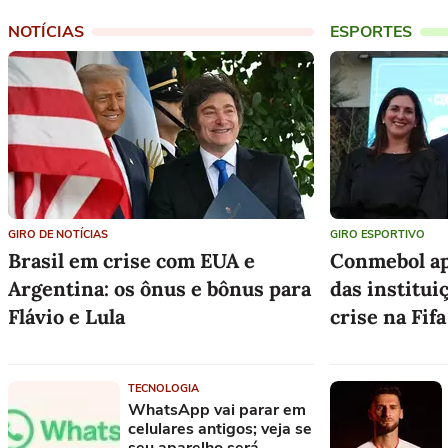
NOTÍCIAS
ESPORTES
GIRO DE NOTÍCIAS
GIRO ESPORTIVO
Brasil em crise com EUA e
Conmebol ap
Argentina: os ônus e bônus para
das institui
Flávio e Lula
crise na Fifa
Operação da PF em MT investiga desvio
Uefa mantém a
TECNOLOGIA
por meio de fundos do Master
do Mundo mesm
WhatsApp vai parar em
celulares antigos; veja se
Assassinato de Marielle: Justiça eleva
Uruguai contra