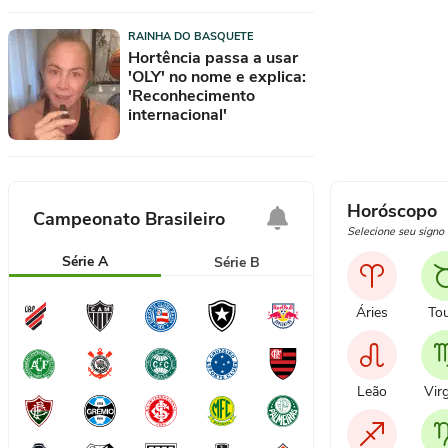
Por que a fuga da solidão afasta o
indivíduo da própria liberdade
RAINHA DO BASQUETE
Hortência passa a usar
'OLY' no nome e explica:
'Reconhecimento
internacional'
Horóscopo
Campeonato Brasileiro
Selecione seu signo
Série A
Série B
Áries
To
Leão
Vir