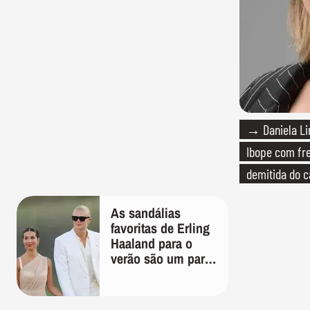
→ Daniela Li
Ibope com fre
demitida do c
As sandálias
favoritas de Erling
Haaland para o
verão são um par
perfeito, ideal tanto
para usar na praia
com roupa de